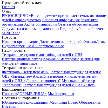
Присоединяйтесь к нам:
Главная
О нас
РРООСВДИДС «Ветер перемен» приглашает семьи, имеющие
детей с инвалидностью
Основная информация
Реквизиты
организации
Актив организации
Отзывы об организации
Документы и отчеты организации
Годовой публичный отчет
за 2019 год
Новости
Новости организации
Достижения наших детей
Фотоальбомы
Видеогалерея
СМИ и партнёры о нас
Наши проекты
Театральные студии и ансамбль для детей с ОВЗ
Интеграционные лагеря
Кружки и мастерские
Занятия для
мам детей-инвалидов
Театральная деятельность
Фестиваль «Ветер перемен»
Театральная студия для детей с
ОВЗ «Зазеркалье»
Ансамбль народных инструментов для
детей с ОВЗ « Донские самоцветы"
Музыкальный театр
"Апельсин"
Театральная студия для детей с ОВЗ «Аист»
Благодарности
Проект «ДОБРЫЕ ЛИЦА»
Мы благодарим
Полезная информация
Юридические консультации
Медицина
Право
Образование
Как помочь