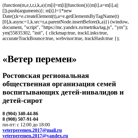
(function(m,e,t,r,i,k,a){m[i]=m[i]||function(){(m[i].a=m[i].a||
[]).push(arguments)}; m[i].l=1*new
Date();k=e.createElement(t),a=e.getElementsByTagName(t)
[0],k.async=1,k.src=r,a.parentNode.insertBefore(k,a)}) (window,
document, "script", "https://mc.yandex.ru/metrika/tag.js", "ym");
ym(55835302, "init", { clickmap:true, trackLinks:true,
accurateTrackBounce:true, webvisor:true, trackHash:true });
«Ветер перемен»
Ростовская региональная
общественная организация семей
воспитывающих детей-инвалидов и
детей-сирот
8 (904) 340-44-86
8 (908) 507-91-04
пн-пт: с 12:00 до 18:00
veterperemen.2017@mail.ru
veterperemen.2017@yandex.ru