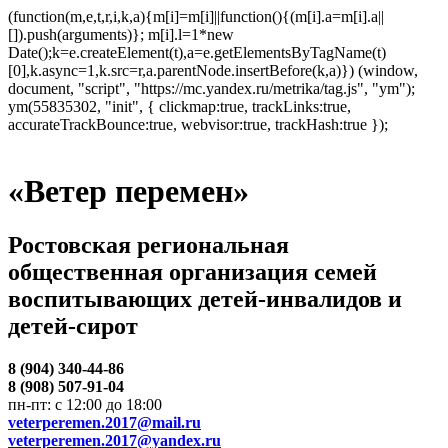
(function(m,e,t,r,i,k,a){m[i]=m[i]||function(){(m[i].a=m[i].a||
[]).push(arguments)}; m[i].l=1*new
Date();k=e.createElement(t),a=e.getElementsByTagName(t)
[0],k.async=1,k.src=r,a.parentNode.insertBefore(k,a)}) (window,
document, "script", "https://mc.yandex.ru/metrika/tag.js", "ym");
ym(55835302, "init", { clickmap:true, trackLinks:true,
accurateTrackBounce:true, webvisor:true, trackHash:true });
«Ветер перемен»
Ростовская региональная
общественная организация семей
воспитывающих детей-инвалидов и
детей-сирот
8 (904) 340-44-86
8 (908) 507-91-04
пн-пт: с 12:00 до 18:00
veterperemen.2017@mail.ru
veterperemen.2017@yandex.ru