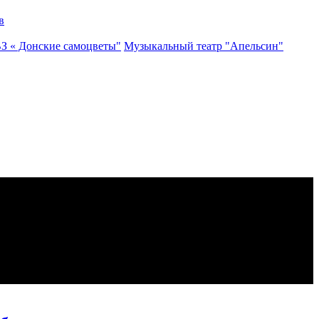
в
ВЗ « Донские самоцветы"
Музыкальный театр "Апельсин"