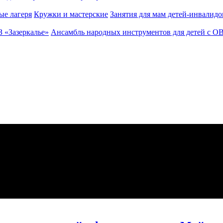
ые лагеря
Кружки и мастерские
Занятия для мам детей-инвалидо
З «Зазеркалье»
Ансамбль народных инструментов для детей с О