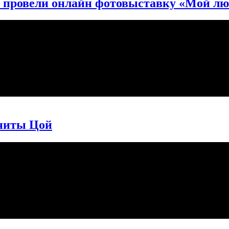
провели онлайн фотовыставку «Мой л
Аниты Цой