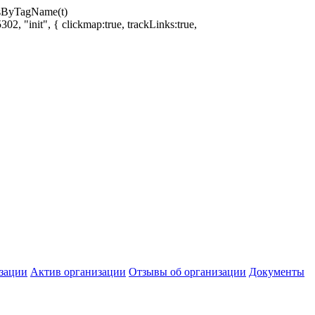
ntsByTagName(t)
02, "init", { clickmap:true, trackLinks:true,
зации
Актив организации
Отзывы об организации
Документы