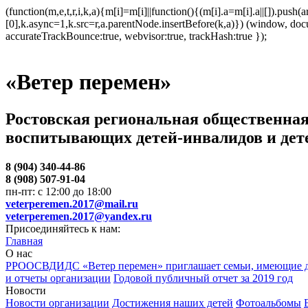
(function(m,e,t,r,i,k,a){m[i]=m[i]||function(){(m[i].a=m[i].a||[]).p
[0],k.async=1,k.src=r,a.parentNode.insertBefore(k,a)}) (window, docum
accurateTrackBounce:true, webvisor:true, trackHash:true });
«Ветер перемен»
Ростовская региональная общественная
воспитывающих детей-инвалидов и дет
8 (904) 340-44-86
8 (908) 507-91-04
пн-пт: с 12:00 до 18:00
veterperemen.2017@mail.ru
veterperemen.2017@yandex.ru
Присоединяйтесь к нам:
Главная
О нас
РРООСВДИДС «Ветер перемен» приглашает семьи, имеющие д
и отчеты организации
Годовой публичный отчет за 2019 год
Новости
Новости организации
Достижения наших детей
Фотоальбомы