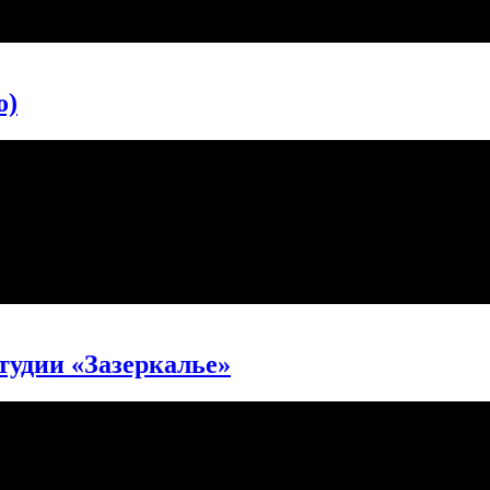
о)
тудии «Зазеркалье»