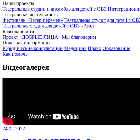
Наши проекты
Театральные студии и ансамбль для детей с ОВЗ
Интеграционн
Театральная деятельность
Фестиваль «Ветер перемен»
Театральная студия для детей с ОВ
Театральная студия для детей с ОВЗ «Аист»
Благодарности
Проект «ДОБРЫЕ ЛИЦА»
Мы благодарим
Полезная информация
Юридические консультации
Медицина
Право
Образование
Как помочь
Видеогалерея
24.02.2022