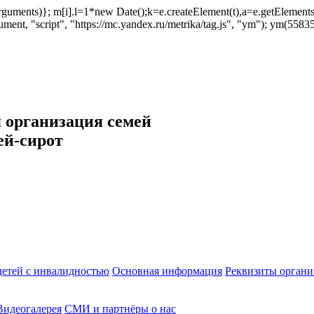
ush(arguments)}; m[i].l=1*new Date();k=e.createElement(t),a=e.getEleme
ent, "script", "https://mc.yandex.ru/metrika/tag.js", "ym"); ym(558353
 организация семей
ей-сирот
етей с инвалидностью
Основная информация
Реквизиты органи
Видеогалерея
СМИ и партнёры о нас