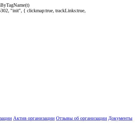
ntsByTagName(t)
02, "init", { clickmap:true, trackLinks:true,
зации
Актив организации
Отзывы об организации
Документы