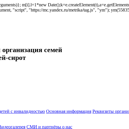
ush(arguments)}; m[i].l=1*new Date();k=e.createElement(t),a=e.getEleme
ent, "script", "https://mc.yandex.ru/metrika/tag.js", "ym"); ym(558353
 организация семей
ей-сирот
етей с инвалидностью
Основная информация
Реквизиты органи
Видеогалерея
СМИ и партнёры о нас