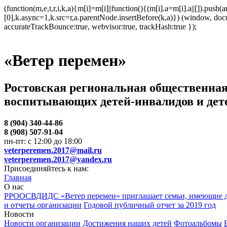
(function(m,e,t,r,i,k,a){m[i]=m[i]||function(){(m[i].a=m[i].a||[]).p
[0],k.async=1,k.src=r,a.parentNode.insertBefore(k,a)}) (window, docum
accurateTrackBounce:true, webvisor:true, trackHash:true });
«Ветер перемен»
Ростовская региональная общественная
воспитывающих детей-инвалидов и дет
8 (904) 340-44-86
8 (908) 507-91-04
пн-пт: с 12:00 до 18:00
veterperemen.2017@mail.ru
veterperemen.2017@yandex.ru
Присоединяйтесь к нам:
Главная
О нас
РРООСВДИДС «Ветер перемен» приглашает семьи, имеющие д
и отчеты организации
Годовой публичный отчет за 2019 год
Новости
Новости организации
Достижения наших детей
Фотоальбомы