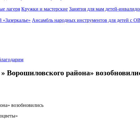
ые лагеря
Кружки и мастерские
Занятия для мам детей-инвалидо
З «Зазеркалье»
Ансамбль народных инструментов для детей с О
лагодарим
Н » Ворошиловского района» возобновили
йона» возобновились
моцветы»