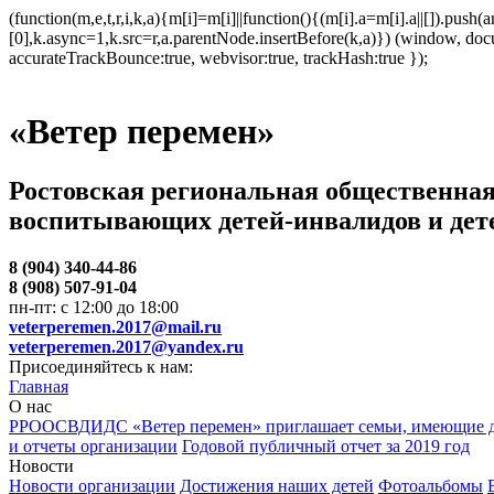
(function(m,e,t,r,i,k,a){m[i]=m[i]||function(){(m[i].a=m[i].a||[]).p
[0],k.async=1,k.src=r,a.parentNode.insertBefore(k,a)}) (window, docum
accurateTrackBounce:true, webvisor:true, trackHash:true });
«Ветер перемен»
Ростовская региональная общественная
воспитывающих детей-инвалидов и дет
8 (904) 340-44-86
8 (908) 507-91-04
пн-пт: с 12:00 до 18:00
veterperemen.2017@mail.ru
veterperemen.2017@yandex.ru
Присоединяйтесь к нам:
Главная
О нас
РРООСВДИДС «Ветер перемен» приглашает семьи, имеющие д
и отчеты организации
Годовой публичный отчет за 2019 год
Новости
Новости организации
Достижения наших детей
Фотоальбомы