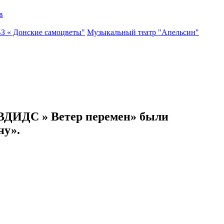
в
ВЗ « Донские самоцветы"
Музыкальный театр "Апельсин"
СВДИДС » Ветер перемен» были
ну».