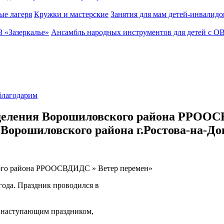
ые лагеря
Кружки и мастерские
Занятия для мам детей-инвалидо
З «Зазеркалье»
Ансамбль народных инструментов для детей с О
лагодарим
 отделения Ворошиловского района РРОО
рошиловского района г.Ростова-на-До
кого района РРООСВДИДС » Ветер перемен»
года. Праздник проводился в
 наступающим праздником,