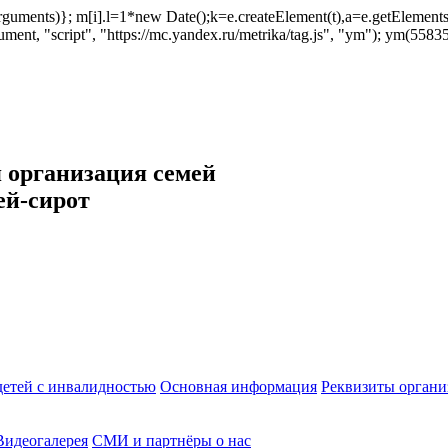
ush(arguments)}; m[i].l=1*new Date();k=e.createElement(t),a=e.getEleme
ent, "script", "https://mc.yandex.ru/metrika/tag.js", "ym"); ym(558353
 организация семей
ей-сирот
етей с инвалидностью
Основная информация
Реквизиты органи
Видеогалерея
СМИ и партнёры о нас