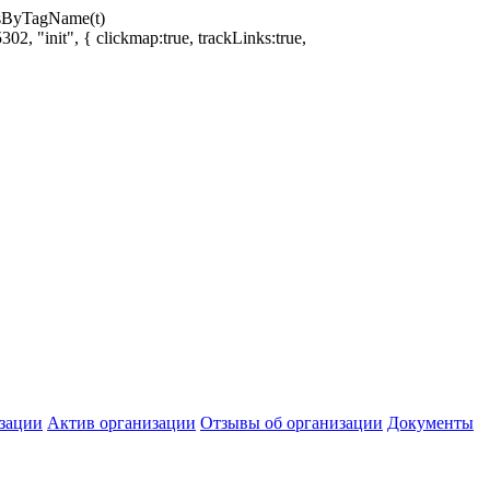
ntsByTagName(t)
02, "init", { clickmap:true, trackLinks:true,
зации
Актив организации
Отзывы об организации
Документы