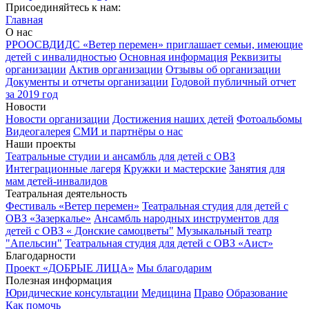
Присоединяйтесь к нам:
Главная
О нас
РРООСВДИДС «Ветер перемен» приглашает семьи, имеющие
детей с инвалидностью
Основная информация
Реквизиты
организации
Актив организации
Отзывы об организации
Документы и отчеты организации
Годовой публичный отчет
за 2019 год
Новости
Новости организации
Достижения наших детей
Фотоальбомы
Видеогалерея
СМИ и партнёры о нас
Наши проекты
Театральные студии и ансамбль для детей с ОВЗ
Интеграционные лагеря
Кружки и мастерские
Занятия для
мам детей-инвалидов
Театральная деятельность
Фестиваль «Ветер перемен»
Театральная студия для детей с
ОВЗ «Зазеркалье»
Ансамбль народных инструментов для
детей с ОВЗ « Донские самоцветы"
Музыкальный театр
"Апельсин"
Театральная студия для детей с ОВЗ «Аист»
Благодарности
Проект «ДОБРЫЕ ЛИЦА»
Мы благодарим
Полезная информация
Юридические консультации
Медицина
Право
Образование
Как помочь