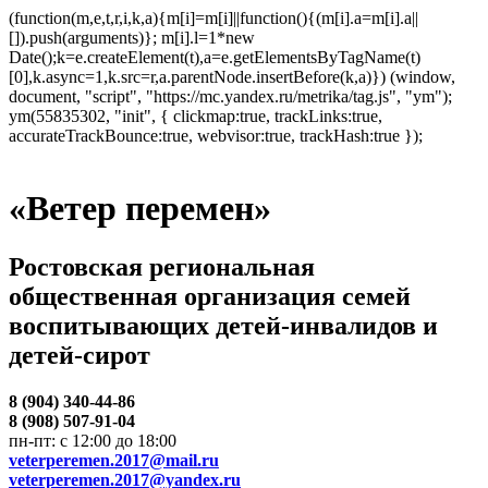
(function(m,e,t,r,i,k,a){m[i]=m[i]||function(){(m[i].a=m[i].a||
[]).push(arguments)}; m[i].l=1*new
Date();k=e.createElement(t),a=e.getElementsByTagName(t)
[0],k.async=1,k.src=r,a.parentNode.insertBefore(k,a)}) (window,
document, "script", "https://mc.yandex.ru/metrika/tag.js", "ym");
ym(55835302, "init", { clickmap:true, trackLinks:true,
accurateTrackBounce:true, webvisor:true, trackHash:true });
«Ветер перемен»
Ростовская региональная
общественная организация семей
воспитывающих детей-инвалидов и
детей-сирот
8 (904) 340-44-86
8 (908) 507-91-04
пн-пт: с 12:00 до 18:00
veterperemen.2017@mail.ru
veterperemen.2017@yandex.ru