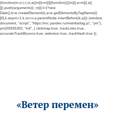
(function(m,e,t,r,i,k,a){m[i]=m[i]||function(){(m[i].a=m[i].a||
[]).push(arguments)}; m[i].l=1*new
Date();k=e.createElement(t),a=e.getElementsByTagName(t)
[0],k.async=1,k.src=r,a.parentNode.insertBefore(k,a)}) (window,
document, "script", "https://mc.yandex.ru/metrika/tag.js", "ym");
ym(55835302, "init", { clickmap:true, trackLinks:true,
accurateTrackBounce:true, webvisor:true, trackHash:true });
«Ветер перемен»