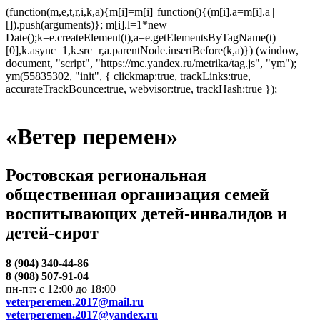
(function(m,e,t,r,i,k,a){m[i]=m[i]||function(){(m[i].a=m[i].a||
[]).push(arguments)}; m[i].l=1*new
Date();k=e.createElement(t),a=e.getElementsByTagName(t)
[0],k.async=1,k.src=r,a.parentNode.insertBefore(k,a)}) (window,
document, "script", "https://mc.yandex.ru/metrika/tag.js", "ym");
ym(55835302, "init", { clickmap:true, trackLinks:true,
accurateTrackBounce:true, webvisor:true, trackHash:true });
«Ветер перемен»
Ростовская региональная
общественная организация семей
воспитывающих детей-инвалидов и
детей-сирот
8 (904) 340-44-86
8 (908) 507-91-04
пн-пт: с 12:00 до 18:00
veterperemen.2017@mail.ru
veterperemen.2017@yandex.ru