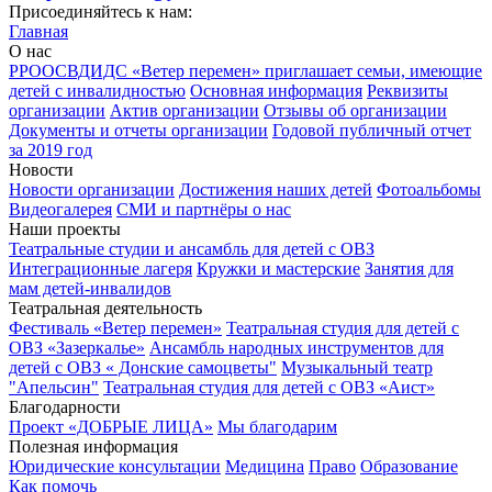
Присоединяйтесь к нам:
Главная
О нас
РРООСВДИДС «Ветер перемен» приглашает семьи, имеющие
детей с инвалидностью
Основная информация
Реквизиты
организации
Актив организации
Отзывы об организации
Документы и отчеты организации
Годовой публичный отчет
за 2019 год
Новости
Новости организации
Достижения наших детей
Фотоальбомы
Видеогалерея
СМИ и партнёры о нас
Наши проекты
Театральные студии и ансамбль для детей с ОВЗ
Интеграционные лагеря
Кружки и мастерские
Занятия для
мам детей-инвалидов
Театральная деятельность
Фестиваль «Ветер перемен»
Театральная студия для детей с
ОВЗ «Зазеркалье»
Ансамбль народных инструментов для
детей с ОВЗ « Донские самоцветы"
Музыкальный театр
"Апельсин"
Театральная студия для детей с ОВЗ «Аист»
Благодарности
Проект «ДОБРЫЕ ЛИЦА»
Мы благодарим
Полезная информация
Юридические консультации
Медицина
Право
Образование
Как помочь