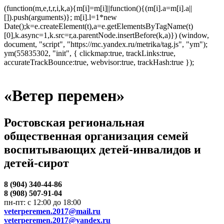
(function(m,e,t,r,i,k,a){m[i]=m[i]||function(){(m[i].a=m[i].a||
[]).push(arguments)}; m[i].l=1*new
Date();k=e.createElement(t),a=e.getElementsByTagName(t)
[0],k.async=1,k.src=r,a.parentNode.insertBefore(k,a)}) (window,
document, "script", "https://mc.yandex.ru/metrika/tag.js", "ym");
ym(55835302, "init", { clickmap:true, trackLinks:true,
accurateTrackBounce:true, webvisor:true, trackHash:true });
«Ветер перемен»
Ростовская региональная
общественная организация семей
воспитывающих детей-инвалидов и
детей-сирот
8 (904) 340-44-86
8 (908) 507-91-04
пн-пт: с 12:00 до 18:00
veterperemen.2017@mail.ru
veterperemen.2017@yandex.ru