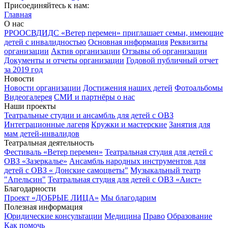
Присоединяйтесь к нам:
Главная
О нас
РРООСВДИДС «Ветер перемен» приглашает семьи, имеющие
детей с инвалидностью
Основная информация
Реквизиты
организации
Актив организации
Отзывы об организации
Документы и отчеты организации
Годовой публичный отчет
за 2019 год
Новости
Новости организации
Достижения наших детей
Фотоальбомы
Видеогалерея
СМИ и партнёры о нас
Наши проекты
Театральные студии и ансамбль для детей с ОВЗ
Интеграционные лагеря
Кружки и мастерские
Занятия для
мам детей-инвалидов
Театральная деятельность
Фестиваль «Ветер перемен»
Театральная студия для детей с
ОВЗ «Зазеркалье»
Ансамбль народных инструментов для
детей с ОВЗ « Донские самоцветы"
Музыкальный театр
"Апельсин"
Театральная студия для детей с ОВЗ «Аист»
Благодарности
Проект «ДОБРЫЕ ЛИЦА»
Мы благодарим
Полезная информация
Юридические консультации
Медицина
Право
Образование
Как помочь