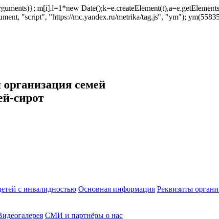
ush(arguments)}; m[i].l=1*new Date();k=e.createElement(t),a=e.getEleme
ent, "script", "https://mc.yandex.ru/metrika/tag.js", "ym"); ym(558353
 организация семей
ей-сирот
етей с инвалидностью
Основная информация
Реквизиты органи
Видеогалерея
СМИ и партнёры о нас