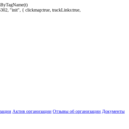
ntsByTagName(t)
02, "init", { clickmap:true, trackLinks:true,
зации
Актив организации
Отзывы об организации
Документы