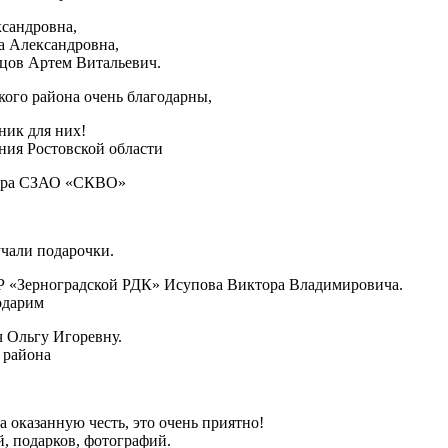
ксандровна,
 Александровна,
цов Артем Витальевич.
ого района очень благодарны,
ник для них!
ния Ростовской области
тора СЗАО «СКВО»
учали подарочки.
Р «Зерноградской РДК» Исупова Виктора Владимировича.
одарим
ч Ольгу Игоревну.
 района
 оказанную честь, это очень приятно!
, подарков, фотографий.