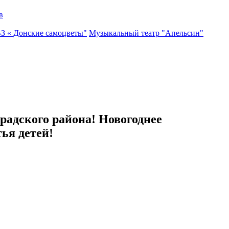
в
ВЗ « Донские самоцветы"
Музыкальный театр "Апельсин"
градского района! Новогоднее
ья детей!