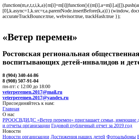
(function(m,e,t,r,i,k,a){m[i]=m[i]||function(){(m[i].a=m[i].a||[]).p
[0],k.async=1,k.src=r,a.parentNode.insertBefore(k,a)}) (window, docum
accurateTrackBounce:true, webvisor:true, trackHash:true });
«Ветер перемен»
Ростовская региональная общественная
воспитывающих детей-инвалидов и дет
8 (904) 340-44-86
8 (908) 507-91-04
пн-пт: с 12:00 до 18:00
veterperemen.2017@mail.ru
veterperemen.2017@yandex.ru
Присоединяйтесь к нам:
Главная
О нас
РРООСВДИДС «Ветер перемен» приглашает семьи, имеющие д
и отчеты организации
Годовой публичный отчет за 2019 год
Новости
Новости организации
Достижения наших детей
Фотоальбомы