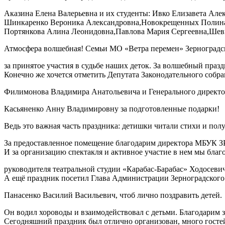
Аказина Елена Валерьевна и их студенты: Ивко Елизавета Але
Шинкаренко Вероника Александровна,Новокрещенных Полина
Портянкова Алина Леонидовна,Павлова Мария Сергеевна,Шев
Атмосфера волшебная! Семьи МО «Ветра перемен» Зерноградск
за принятое участия в судьбе наших деток. За волшебный празд
Конечно же хочется отметить Депутата Законодательного собра
Филимонова Владимира Анатольевича и Генерального дирек
Касьяненко Анну Владимировну за подготовленные подарки!
Ведь это важная часть праздника: детишки читали стихи и пол
За предоставленное помещение благодарим директора МБУК З
И за организацию спектакля и активное участие в нем мы благ
руководителя театральной студии «Карабас-Барабас» Ходосеви
А ещё праздник посетил Глава Администрации Зерноградского
Панасенко Василий Васильевич, чтоб лично поздравить детей.
Он водил хороводы и взаимодействовал с детьми. Благодарим за
Сегодняшний праздник был отлично организован, много гостей