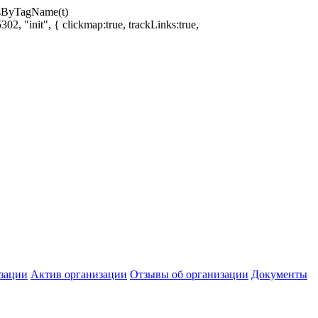
ntsByTagName(t)
02, "init", { clickmap:true, trackLinks:true,
зации
Актив организации
Отзывы об организации
Документы