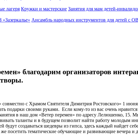
ые лагеря
Кружки и мастерские
Занятия для мам детей-инвалидо
З «Зазеркалье»
Ансамбль народных инструментов для детей с О
ремен» благодарим организаторов интера
етворы.
овместно с Храмом Святителя Димитрия Ростовского» 1 июня н
дать подарки своими руками. Если кому-то из вас очень нравится
занятия в наш дом «Ветер перемен» по адресу
Лелюшенко, 15. Мы 
вивать таланты и в будущем позволит найти работу молодым и
ей будут создаваться шедевры из гипса, здесь каждый найдет с
к же посетить тематические обучающие и развивающие вечера и д