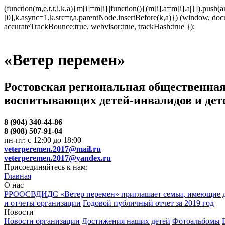
(function(m,e,t,r,i,k,a){m[i]=m[i]||function(){(m[i].a=m[i].a||[]).p
[0],k.async=1,k.src=r,a.parentNode.insertBefore(k,a)}) (window, docum
accurateTrackBounce:true, webvisor:true, trackHash:true });
«Ветер перемен»
Ростовская региональная общественная
воспитывающих детей-инвалидов и дет
8 (904) 340-44-86
8 (908) 507-91-04
пн-пт: с 12:00 до 18:00
veterperemen.2017@mail.ru
veterperemen.2017@yandex.ru
Присоединяйтесь к нам:
Главная
О нас
РРООСВДИДС «Ветер перемен» приглашает семьи, имеющие д
и отчеты организации
Годовой публичный отчет за 2019 год
Новости
Новости организации
Достижения наших детей
Фотоальбомы