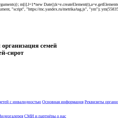
ush(arguments)}; m[i].l=1*new Date();k=e.createElement(t),a=e.getEleme
ent, "script", "https://mc.yandex.ru/metrika/tag.js", "ym"); ym(558353
 организация семей
ей-сирот
етей с инвалидностью
Основная информация
Реквизиты органи
Видеогалерея
СМИ и партнёры о нас