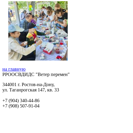
на главную
РРООСВДИДС "Ветер перемен"
344001 г. Ростов-на-Дону,
ул. Таганрогская 147, кв. 33‍
+7 (904) 340-44-86
+7 (908) 507-91-04‍
veterperemen.2017@mail.ru
veterperemen.2017@yandex.ru
Присоединяйтесь к нам: