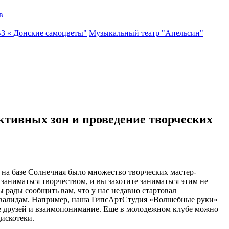
в
ВЗ « Донские самоцветы"
Музыкальный театр "Апельсин"
ктивных зон и проведение творческих
а базе Солнечная было множество творческих мастер-
 заниматься творчеством, и вы захотите заниматься этим не
рады сообщить вам, что у нас недавно стартовал
нвалидам. Например, наша ГипсАртСтудия «Волшебные руки»
ебе друзей и взаимопонимание. Еще в молодежном клубе можно
искотеки.