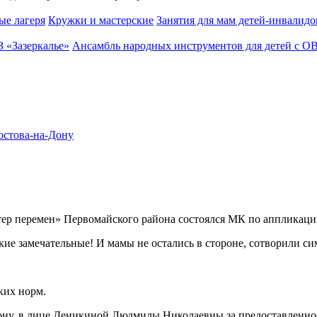
ые лагеря
Кружки и мастерские
Занятия для мам детей-инвалидо
З «Зазеркалье»
Ансамбль народных инструментов для детей с О
остова-на-Дону
 перемен» Первомайского района состоялся МК по аппликации
акие замечательные! И мамы не остались в стороне, сотворили с
ких норм.
ну, в лице Деникиной Людмилы Николаевны за предоставленно