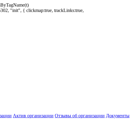
ntsByTagName(t)
02, "init", { clickmap:true, trackLinks:true,
зации
Актив организации
Отзывы об организации
Документы