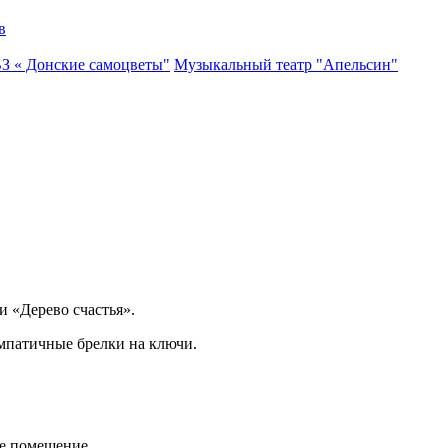
в
ВЗ « Донские самоцветы"
Музыкальный театр "Апельсин"
 «Дерево счастья».
импатичные брелки на ключи.
е помещение.