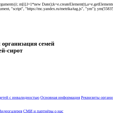
ush(arguments)}; m[i].l=1*new Date();k=e.createElement(t),a=e.getEleme
ent, "script", "https://mc.yandex.ru/metrika/tag.js", "ym"); ym(558353
 организация семей
ей-сирот
етей с инвалидностью
Основная информация
Реквизиты органи
Видеогалерея
СМИ и партнёры о нас