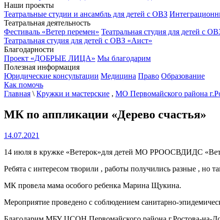
Наши проекты
Театральные студии и ансамбль для детей с ОВЗ
Интеграционн
Театральная деятельность
Фестиваль «Ветер перемен»
Театральная студия для детей с ОВ
Театральная студия для детей с ОВЗ «Аист»
Благодарности
Проект «ДОБРЫЕ ЛИЦА»
Мы благодарим
Полезная информация
Юридические консультации
Медицина
Право
Образование
Как помочь
Главная
\
Кружки и мастерские
,
МО Первомайского района г.Р
МК по аппликации «Дерево счастья»
14.07.2021
14 июля в кружке «Ветерок»для детей МО РРООСВДИДС «Ветер
Ребята с интересом творили , работы получились разные , но т
МК провела мама особого ребенка Марина Щукина.
Мероприятие проведено с соблюдением санитарно-эпидемичес
Благодарим МБУ ЦСОН Первомайского района г.Ростова-на-До