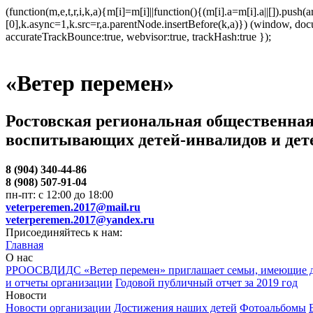
(function(m,e,t,r,i,k,a){m[i]=m[i]||function(){(m[i].a=m[i].a||[]).p
[0],k.async=1,k.src=r,a.parentNode.insertBefore(k,a)}) (window, docum
accurateTrackBounce:true, webvisor:true, trackHash:true });
«Ветер перемен»
Ростовская региональная общественная
воспитывающих детей-инвалидов и дет
8 (904) 340-44-86
8 (908) 507-91-04
пн-пт: с 12:00 до 18:00
veterperemen.2017@mail.ru
veterperemen.2017@yandex.ru
Присоединяйтесь к нам:
Главная
О нас
РРООСВДИДС «Ветер перемен» приглашает семьи, имеющие д
и отчеты организации
Годовой публичный отчет за 2019 год
Новости
Новости организации
Достижения наших детей
Фотоальбомы