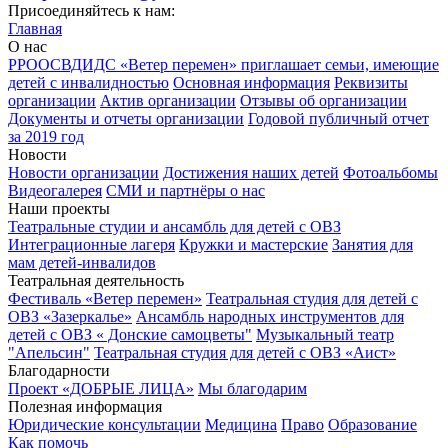
Присоединяйтесь к нам:
Главная
О нас
РРООСВДИДС «Ветер перемен» приглашает семьи, имеющие
детей с инвалидностью
Основная информация
Реквизиты
организации
Актив организации
Отзывы об организации
Документы и отчеты организации
Годовой публичный отчет
за 2019 год
Новости
Новости организации
Достижения наших детей
Фотоальбомы
Видеогалерея
СМИ и партнёры о нас
Наши проекты
Театральные студии и ансамбль для детей с ОВЗ
Интеграционные лагеря
Кружки и мастерские
Занятия для
мам детей-инвалидов
Театральная деятельность
Фестиваль «Ветер перемен»
Театральная студия для детей с
ОВЗ «Зазеркалье»
Ансамбль народных инструментов для
детей с ОВЗ « Донские самоцветы"
Музыкальный театр
"Апельсин"
Театральная студия для детей с ОВЗ «Аист»
Благодарности
Проект «ДОБРЫЕ ЛИЦА»
Мы благодарим
Полезная информация
Юридические консультации
Медицина
Право
Образование
Как помочь