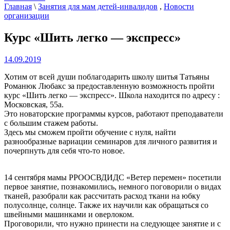
Главная
\
Занятия для мам детей-инвалидов
,
Новости
организации
Курс «Шить легко — экспресс»
14.09.2019
Хотим от всей души поблагодарить школу шитья Татьяны
Романюк Любакс за предоставленную возможность пройти
курс «Шить легко — экспресс».
Школа находится по адресу :
Московская, 55а.
Это новаторские программы курсов, работают преподаватели
с большим стажем работы.
Здесь мы сможем пройти обучение с нуля, найти
разнообразные вариации семинаров для личного развития и
почерпнуть для себя что-то новое.
14 сентября мамы РРООСВДИДС «Ветер перемен» посетили
первое занятие, познакомились, немного поговорили о видах
тканей, разобрали как рассчитать расход ткани на юбку
полусолнце, солнце. Также их научили как обращаться со
швейными машинками и оверлоком.
Проговорили, что нужно принести на следующее занятие и с