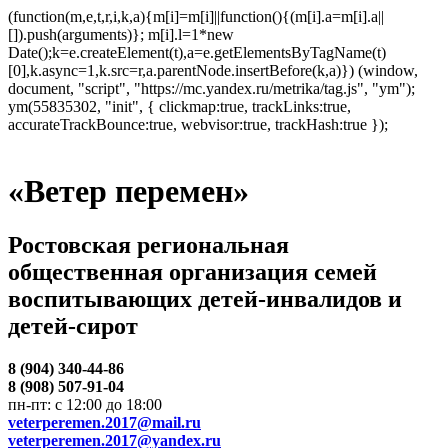
(function(m,e,t,r,i,k,a){m[i]=m[i]||function(){(m[i].a=m[i].a||
[]).push(arguments)}; m[i].l=1*new
Date();k=e.createElement(t),a=e.getElementsByTagName(t)
[0],k.async=1,k.src=r,a.parentNode.insertBefore(k,a)}) (window,
document, "script", "https://mc.yandex.ru/metrika/tag.js", "ym");
ym(55835302, "init", { clickmap:true, trackLinks:true,
accurateTrackBounce:true, webvisor:true, trackHash:true });
«Ветер перемен»
Ростовская региональная
общественная организация семей
воспитывающих детей-инвалидов и
детей-сирот
8 (904) 340-44-86
8 (908) 507-91-04
пн-пт: с 12:00 до 18:00
veterperemen.2017@mail.ru
veterperemen.2017@yandex.ru