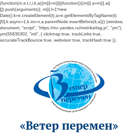
(function(m,e,t,r,i,k,a){m[i]=m[i]||function(){(m[i].a=m[i].a||
[]).push(arguments)}; m[i].l=1*new
Date();k=e.createElement(t),a=e.getElementsByTagName(t)
[0],k.async=1,k.src=r,a.parentNode.insertBefore(k,a)}) (window,
document, "script", "https://mc.yandex.ru/metrika/tag.js", "ym");
ym(55835302, "init", { clickmap:true, trackLinks:true,
accurateTrackBounce:true, webvisor:true, trackHash:true });
«Ветер перемен»