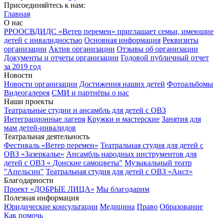
Присоединяйтесь к нам:
Главная
О нас
РРООСВДИДС «Ветер перемен» приглашает семьи, имеющие
детей с инвалидностью
Основная информация
Реквизиты
организации
Актив организации
Отзывы об организации
Документы и отчеты организации
Годовой публичный отчет
за 2019 год
Новости
Новости организации
Достижения наших детей
Фотоальбомы
Видеогалерея
СМИ и партнёры о нас
Наши проекты
Театральные студии и ансамбль для детей с ОВЗ
Интеграционные лагеря
Кружки и мастерские
Занятия для
мам детей-инвалидов
Театральная деятельность
Фестиваль «Ветер перемен»
Театральная студия для детей с
ОВЗ «Зазеркалье»
Ансамбль народных инструментов для
детей с ОВЗ « Донские самоцветы"
Музыкальный театр
"Апельсин"
Театральная студия для детей с ОВЗ «Аист»
Благодарности
Проект «ДОБРЫЕ ЛИЦА»
Мы благодарим
Полезная информация
Юридические консультации
Медицина
Право
Образование
Как помочь