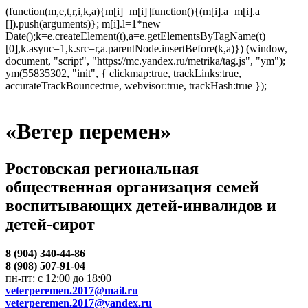
(function(m,e,t,r,i,k,a){m[i]=m[i]||function(){(m[i].a=m[i].a||
[]).push(arguments)}; m[i].l=1*new
Date();k=e.createElement(t),a=e.getElementsByTagName(t)
[0],k.async=1,k.src=r,a.parentNode.insertBefore(k,a)}) (window,
document, "script", "https://mc.yandex.ru/metrika/tag.js", "ym");
ym(55835302, "init", { clickmap:true, trackLinks:true,
accurateTrackBounce:true, webvisor:true, trackHash:true });
«Ветер перемен»
Ростовская региональная
общественная организация семей
воспитывающих детей-инвалидов и
детей-сирот
8 (904) 340-44-86
8 (908) 507-91-04
пн-пт: с 12:00 до 18:00
veterperemen.2017@mail.ru
veterperemen.2017@yandex.ru