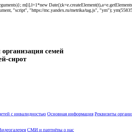
ush(arguments)}; m[i].l=1*new Date();k=e.createElement(t),a=e.getEleme
ent, "script", "https://mc.yandex.ru/metrika/tag.js", "ym"); ym(558353
 организация семей
ей-сирот
етей с инвалидностью
Основная информация
Реквизиты органи
Видеогалерея
СМИ и партнёры о нас