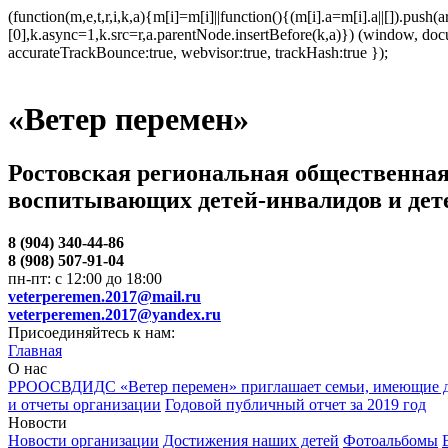
(function(m,e,t,r,i,k,a){m[i]=m[i]||function(){(m[i].a=m[i].a||[]).p
[0],k.async=1,k.src=r,a.parentNode.insertBefore(k,a)}) (window, docum
accurateTrackBounce:true, webvisor:true, trackHash:true });
«Ветер перемен»
Ростовская региональная общественная
воспитывающих детей-инвалидов и дет
8 (904) 340-44-86
8 (908) 507-91-04
пн-пт: с 12:00 до 18:00
veterperemen.2017@mail.ru
veterperemen.2017@yandex.ru
Присоединяйтесь к нам:
Главная
О нас
РРООСВДИДС «Ветер перемен» приглашает семьи, имеющие д
и отчеты организации
Годовой публичный отчет за 2019 год
Новости
Новости организации
Достижения наших детей
Фотоальбомы