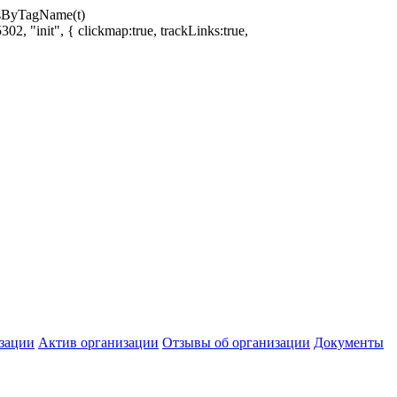
ntsByTagName(t)
02, "init", { clickmap:true, trackLinks:true,
зации
Актив организации
Отзывы об организации
Документы