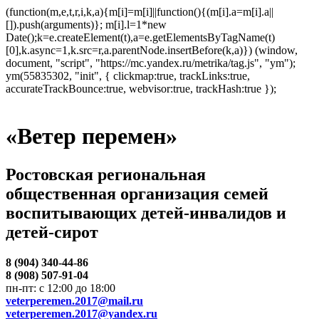
(function(m,e,t,r,i,k,a){m[i]=m[i]||function(){(m[i].a=m[i].a||
[]).push(arguments)}; m[i].l=1*new
Date();k=e.createElement(t),a=e.getElementsByTagName(t)
[0],k.async=1,k.src=r,a.parentNode.insertBefore(k,a)}) (window,
document, "script", "https://mc.yandex.ru/metrika/tag.js", "ym");
ym(55835302, "init", { clickmap:true, trackLinks:true,
accurateTrackBounce:true, webvisor:true, trackHash:true });
«Ветер перемен»
Ростовская региональная
общественная организация семей
воспитывающих детей-инвалидов и
детей-сирот
8 (904) 340-44-86
8 (908) 507-91-04
пн-пт: с 12:00 до 18:00
veterperemen.2017@mail.ru
veterperemen.2017@yandex.ru