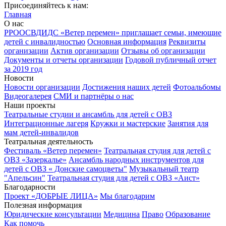
Присоединяйтесь к нам:
Главная
О нас
РРООСВДИДС «Ветер перемен» приглашает семьи, имеющие
детей с инвалидностью
Основная информация
Реквизиты
организации
Актив организации
Отзывы об организации
Документы и отчеты организации
Годовой публичный отчет
за 2019 год
Новости
Новости организации
Достижения наших детей
Фотоальбомы
Видеогалерея
СМИ и партнёры о нас
Наши проекты
Театральные студии и ансамбль для детей с ОВЗ
Интеграционные лагеря
Кружки и мастерские
Занятия для
мам детей-инвалидов
Театральная деятельность
Фестиваль «Ветер перемен»
Театральная студия для детей с
ОВЗ «Зазеркалье»
Ансамбль народных инструментов для
детей с ОВЗ « Донские самоцветы"
Музыкальный театр
"Апельсин"
Театральная студия для детей с ОВЗ «Аист»
Благодарности
Проект «ДОБРЫЕ ЛИЦА»
Мы благодарим
Полезная информация
Юридические консультации
Медицина
Право
Образование
Как помочь