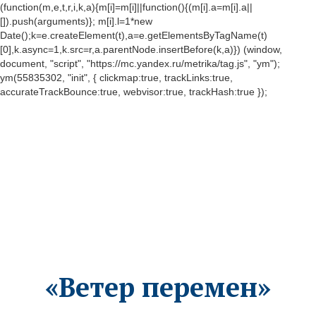
(function(m,e,t,r,i,k,a){m[i]=m[i]||function(){(m[i].a=m[i].a||
[]).push(arguments)}; m[i].l=1*new
Date();k=e.createElement(t),a=e.getElementsByTagName(t)
[0],k.async=1,k.src=r,a.parentNode.insertBefore(k,a)}) (window,
document, "script", "https://mc.yandex.ru/metrika/tag.js", "ym");
ym(55835302, "init", { clickmap:true, trackLinks:true,
accurateTrackBounce:true, webvisor:true, trackHash:true });
«Ветер перемен»