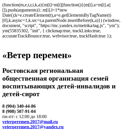
(function(m,e,t,r,i,k,a){m[i]=m[i]||function(){(m[i].a=m[i].a||
[]).push(arguments)}; m[i].l=1*new
Date();k=e.createElement(t),a=e.getElementsByTagName(t)
[0],k.async=1,k.src=r,a.parentNode.insertBefore(k,a)}) (window,
document, "script", "https://mc.yandex.ru/metrika/tag.js", "ym");
ym(55835302, "init", { clickmap:true, trackLinks:true,
accurateTrackBounce:true, webvisor:true, trackHash:true });
«Ветер перемен»
Ростовская региональная
общественная организация семей
воспитывающих детей-инвалидов и
детей-сирот
8 (904) 340-44-86
8 (908) 507-91-04
пн-пт: с 12:00 до 18:00
veterperemen.2017@mail.ru
veterperemen.2017@yandex.ru