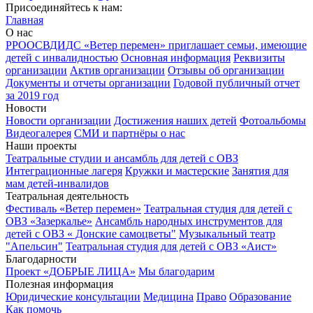
Присоединяйтесь к нам:
Главная
О нас
РРООСВДИДС «Ветер перемен» приглашает семьи, имеющие
детей с инвалидностью
Основная информация
Реквизиты
организации
Актив организации
Отзывы об организации
Документы и отчеты организации
Годовой публичный отчет
за 2019 год
Новости
Новости организации
Достижения наших детей
Фотоальбомы
Видеогалерея
СМИ и партнёры о нас
Наши проекты
Театральные студии и ансамбль для детей с ОВЗ
Интеграционные лагеря
Кружки и мастерские
Занятия для
мам детей-инвалидов
Театральная деятельность
Фестиваль «Ветер перемен»
Театральная студия для детей с
ОВЗ «Зазеркалье»
Ансамбль народных инструментов для
детей с ОВЗ « Донские самоцветы"
Музыкальный театр
"Апельсин"
Театральная студия для детей с ОВЗ «Аист»
Благодарности
Проект «ДОБРЫЕ ЛИЦА»
Мы благодарим
Полезная информация
Юридические консультации
Медицина
Право
Образование
Как помочь