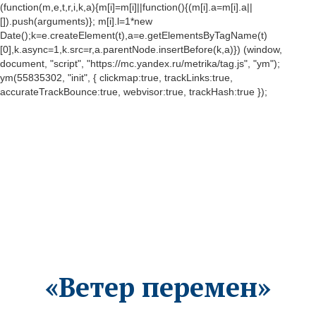
(function(m,e,t,r,i,k,a){m[i]=m[i]||function(){(m[i].a=m[i].a||
[]).push(arguments)}; m[i].l=1*new
Date();k=e.createElement(t),a=e.getElementsByTagName(t)
[0],k.async=1,k.src=r,a.parentNode.insertBefore(k,a)}) (window,
document, "script", "https://mc.yandex.ru/metrika/tag.js", "ym");
ym(55835302, "init", { clickmap:true, trackLinks:true,
accurateTrackBounce:true, webvisor:true, trackHash:true });
«Ветер перемен»