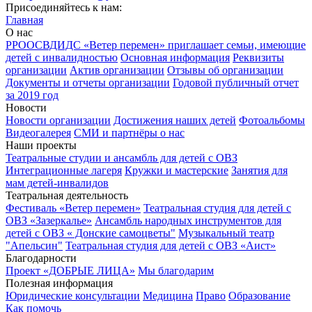
Присоединяйтесь к нам:
Главная
О нас
РРООСВДИДС «Ветер перемен» приглашает семьи, имеющие
детей с инвалидностью
Основная информация
Реквизиты
организации
Актив организации
Отзывы об организации
Документы и отчеты организации
Годовой публичный отчет
за 2019 год
Новости
Новости организации
Достижения наших детей
Фотоальбомы
Видеогалерея
СМИ и партнёры о нас
Наши проекты
Театральные студии и ансамбль для детей с ОВЗ
Интеграционные лагеря
Кружки и мастерские
Занятия для
мам детей-инвалидов
Театральная деятельность
Фестиваль «Ветер перемен»
Театральная студия для детей с
ОВЗ «Зазеркалье»
Ансамбль народных инструментов для
детей с ОВЗ « Донские самоцветы"
Музыкальный театр
"Апельсин"
Театральная студия для детей с ОВЗ «Аист»
Благодарности
Проект «ДОБРЫЕ ЛИЦА»
Мы благодарим
Полезная информация
Юридические консультации
Медицина
Право
Образование
Как помочь