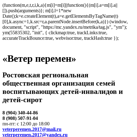
(function(m,e,t,r,i,k,a){m[i]=m[i]||function(){(m[i].a=m[i].a||
[]).push(arguments)}; m[i].l=1*new
Date();k=e.createElement(t),a=e.getElementsByTagName(t)
[0],k.async=1,k.src=r,a.parentNode.insertBefore(k,a)}) (window,
document, "script", "https://mc.yandex.ru/metrika/tag.js", "ym");
ym(55835302, "init", { clickmap:true, trackLinks:true,
accurateTrackBounce:true, webvisor:true, trackHash:true });
«Ветер перемен»
Ростовская региональная
общественная организация семей
воспитывающих детей-инвалидов и
детей-сирот
8 (904) 340-44-86
8 (908) 507-91-04
пн-пт: с 12:00 до 18:00
veterperemen.2017@mail.ru
veterperemen.2017@yandex.ru