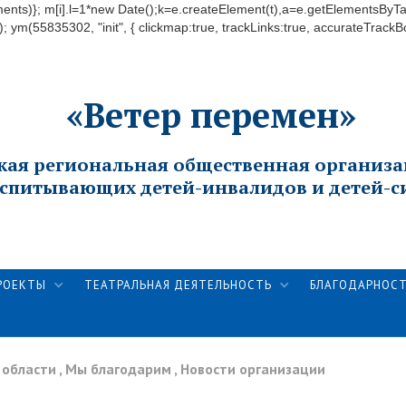
(arguments)}; m[i].l=1*new Date();k=e.createElement(t),a=e.getElementsB
); ym(55835302, "init", { clickmap:true, trackLinks:true, accurateTrackB
«Ветер перемен»
кая региональная общественная организа
спитывающих детей-инвалидов и детей-с
РОЕКТЫ
ТЕАТРАЛЬНАЯ ДЕЯТЕЛЬНОСТЬ
БЛАГОДАРНОС
 области
,
Мы благодарим
,
Новости организации