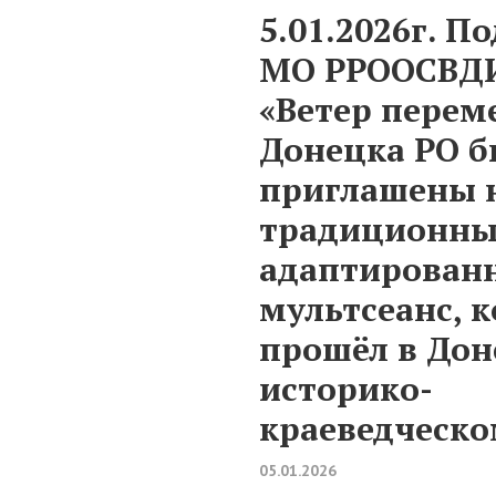
5.01.2026г. П
МО РРООСВД
«Ветер переме
Донецка РО 
приглашены 
традиционн
адаптирован
мультсеанс, 
прошёл в До
историко-
краеведческо
05.01.2026