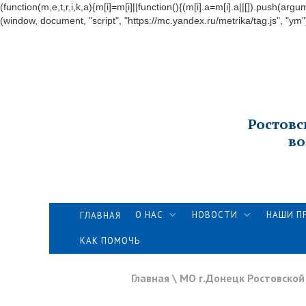
(function(m,e,t,r,i,k,a){m[i]=m[i]||function(){(m[i].a=m[i].a||[]).push
(window, document, "script", "https://mc.yandex.ru/metrika/tag.js", "ym"
Ростовс
во
О НАС
НОВОСТИ
НАШИ П
ГЛАВНАЯ
КАК ПОМОЧЬ
Главная
\
МО г.Донецк Ростовской