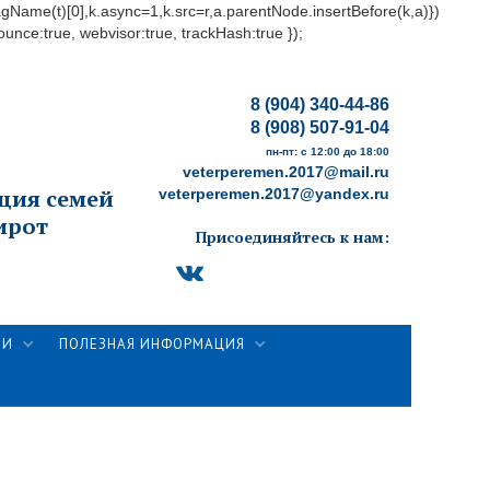
yTagName(t)[0],k.async=1,k.src=r,a.parentNode.insertBefore(k,a)})
ounce:true, webvisor:true, trackHash:true });
8 (904) 340-44-86
8 (908) 507-91-04
пн-пт: с 12:00 до 18:00
veterperemen.2017@mail.ru
ция семей
veterperemen.2017@yandex.ru
ирот
Присоединяйтесь к нам:
ТИ
ПОЛЕЗНАЯ ИНФОРМАЦИЯ