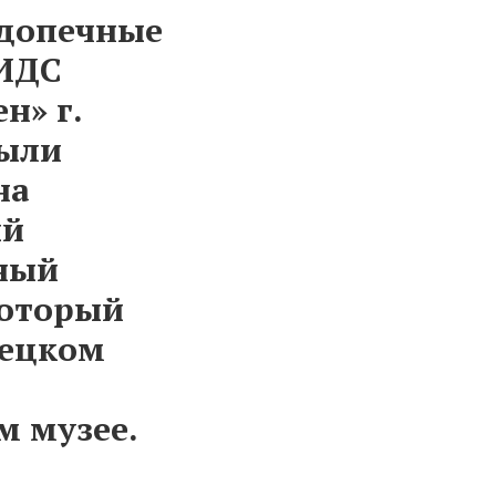
одопечные
ИДС
н» г.
были
на
ый
ный
который
нецком
м музее.