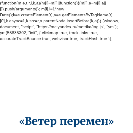
(function(m,e,t,r,i,k,a){m[i]=m[i]||function(){(m[i].a=m[i].a||
[]).push(arguments)}; m[i].l=1*new
Date();k=e.createElement(t),a=e.getElementsByTagName(t)
[0],k.async=1,k.src=r,a.parentNode.insertBefore(k,a)}) (window,
document, "script", "https://mc.yandex.ru/metrika/tag.js", "ym");
ym(55835302, "init", { clickmap:true, trackLinks:true,
accurateTrackBounce:true, webvisor:true, trackHash:true });
«Ветер перемен»