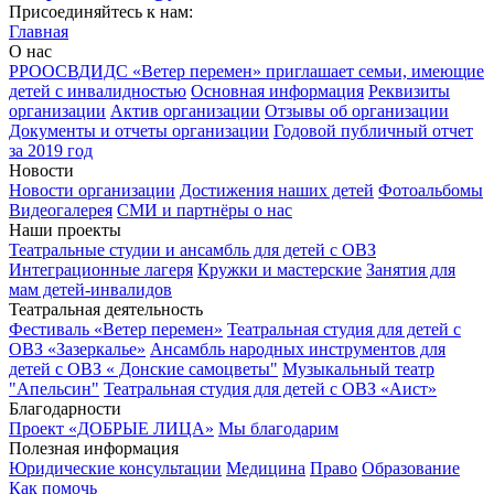
Присоединяйтесь к нам:
Главная
О нас
РРООСВДИДС «Ветер перемен» приглашает семьи, имеющие
детей с инвалидностью
Основная информация
Реквизиты
организации
Актив организации
Отзывы об организации
Документы и отчеты организации
Годовой публичный отчет
за 2019 год
Новости
Новости организации
Достижения наших детей
Фотоальбомы
Видеогалерея
СМИ и партнёры о нас
Наши проекты
Театральные студии и ансамбль для детей с ОВЗ
Интеграционные лагеря
Кружки и мастерские
Занятия для
мам детей-инвалидов
Театральная деятельность
Фестиваль «Ветер перемен»
Театральная студия для детей с
ОВЗ «Зазеркалье»
Ансамбль народных инструментов для
детей с ОВЗ « Донские самоцветы"
Музыкальный театр
"Апельсин"
Театральная студия для детей с ОВЗ «Аист»
Благодарности
Проект «ДОБРЫЕ ЛИЦА»
Мы благодарим
Полезная информация
Юридические консультации
Медицина
Право
Образование
Как помочь