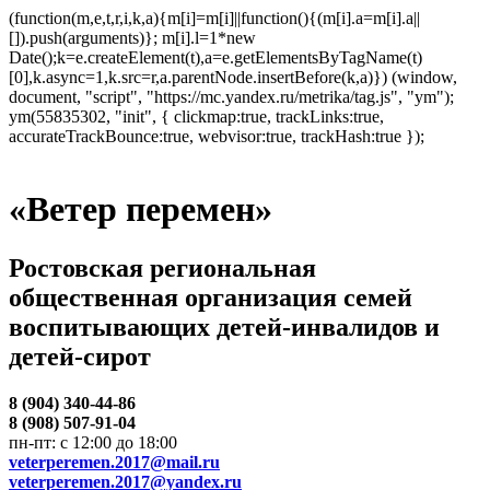
(function(m,e,t,r,i,k,a){m[i]=m[i]||function(){(m[i].a=m[i].a||
[]).push(arguments)}; m[i].l=1*new
Date();k=e.createElement(t),a=e.getElementsByTagName(t)
[0],k.async=1,k.src=r,a.parentNode.insertBefore(k,a)}) (window,
document, "script", "https://mc.yandex.ru/metrika/tag.js", "ym");
ym(55835302, "init", { clickmap:true, trackLinks:true,
accurateTrackBounce:true, webvisor:true, trackHash:true });
«Ветер перемен»
Ростовская региональная
общественная организация семей
воспитывающих детей-инвалидов и
детей-сирот
8 (904) 340-44-86
8 (908) 507-91-04
пн-пт: с 12:00 до 18:00
veterperemen.2017@mail.ru
veterperemen.2017@yandex.ru