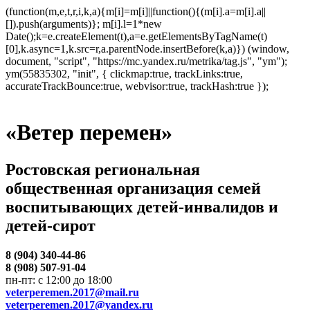
(function(m,e,t,r,i,k,a){m[i]=m[i]||function(){(m[i].a=m[i].a||
[]).push(arguments)}; m[i].l=1*new
Date();k=e.createElement(t),a=e.getElementsByTagName(t)
[0],k.async=1,k.src=r,a.parentNode.insertBefore(k,a)}) (window,
document, "script", "https://mc.yandex.ru/metrika/tag.js", "ym");
ym(55835302, "init", { clickmap:true, trackLinks:true,
accurateTrackBounce:true, webvisor:true, trackHash:true });
«Ветер перемен»
Ростовская региональная
общественная организация семей
воспитывающих детей-инвалидов и
детей-сирот
8 (904) 340-44-86
8 (908) 507-91-04
пн-пт: с 12:00 до 18:00
veterperemen.2017@mail.ru
veterperemen.2017@yandex.ru