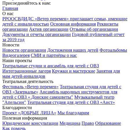
Присоединяйтесь к нам:
Главная
О нас
РРООСВДИДС «Ветер перемен» приглашает семьи, имеющие
детей с инвалидностью
Основная информация
Реквизиты
организации
Актив организации
Отзывы об организации
Документы и отчеты организации
Годовой публичный отчет
за 2019 год
Новости
Новости организации
Достижения наших детей
Фотоальбомы
Видеогалерея
СМИ и партнёры о нас
Наши проекты
Театральные студии и ансамбль для детей с ОВЗ
Интеграционные лагеря
Кружки и мастерские
Занятия для
мам детей-инвалидов
Театральная деятельность
Фестиваль «Ветер перемен»
Театральная студия для детей с
ОВЗ «Зазеркалье»
Ансамбль народных инструментов для
детей с ОВЗ « Донские самоцветы"
Музыкальный театр
"Апельсин"
Театральная студия для детей с ОВЗ «Аист»
Благодарности
Проект «ДОБРЫЕ ЛИЦА»
Мы благодарим
Полезная информация
Юридические консультации
Медицина
Право
Образование
Как помочь