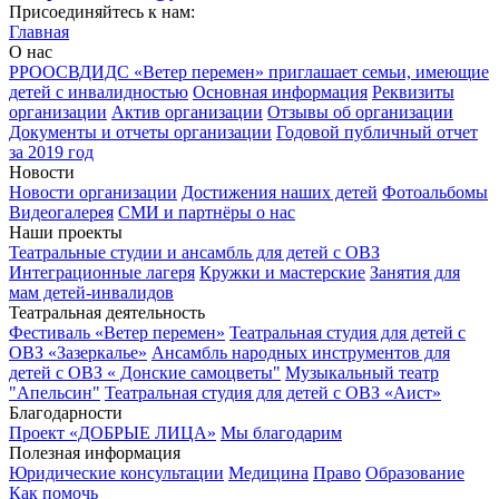
Присоединяйтесь к нам:
Главная
О нас
РРООСВДИДС «Ветер перемен» приглашает семьи, имеющие
детей с инвалидностью
Основная информация
Реквизиты
организации
Актив организации
Отзывы об организации
Документы и отчеты организации
Годовой публичный отчет
за 2019 год
Новости
Новости организации
Достижения наших детей
Фотоальбомы
Видеогалерея
СМИ и партнёры о нас
Наши проекты
Театральные студии и ансамбль для детей с ОВЗ
Интеграционные лагеря
Кружки и мастерские
Занятия для
мам детей-инвалидов
Театральная деятельность
Фестиваль «Ветер перемен»
Театральная студия для детей с
ОВЗ «Зазеркалье»
Ансамбль народных инструментов для
детей с ОВЗ « Донские самоцветы"
Музыкальный театр
"Апельсин"
Театральная студия для детей с ОВЗ «Аист»
Благодарности
Проект «ДОБРЫЕ ЛИЦА»
Мы благодарим
Полезная информация
Юридические консультации
Медицина
Право
Образование
Как помочь