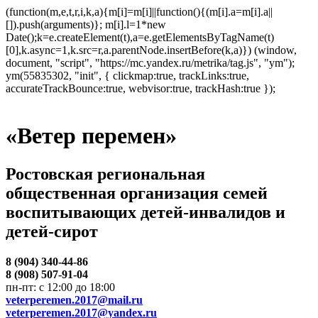
(function(m,e,t,r,i,k,a){m[i]=m[i]||function(){(m[i].a=m[i].a||
[]).push(arguments)}; m[i].l=1*new
Date();k=e.createElement(t),a=e.getElementsByTagName(t)
[0],k.async=1,k.src=r,a.parentNode.insertBefore(k,a)}) (window,
document, "script", "https://mc.yandex.ru/metrika/tag.js", "ym");
ym(55835302, "init", { clickmap:true, trackLinks:true,
accurateTrackBounce:true, webvisor:true, trackHash:true });
«Ветер перемен»
Ростовская региональная
общественная организация семей
воспитывающих детей-инвалидов и
детей-сирот
8 (904) 340-44-86
8 (908) 507-91-04
пн-пт: с 12:00 до 18:00
veterperemen.2017@mail.ru
veterperemen.2017@yandex.ru