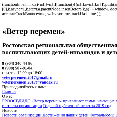
(function(m,e,t,r,i,k,a){m[i]=m[i]||function(){(m[i].a=m[i].a||[]).p
[0],k.async=1,k.src=r,a.parentNode.insertBefore(k,a)}) (window, docum
accurateTrackBounce:true, webvisor:true, trackHash:true });
«Ветер перемен»
Ростовская региональная общественная
воспитывающих детей-инвалидов и дет
8 (904) 340-44-86
8 (908) 507-91-04
пн-пт: с 12:00 до 18:00
veterperemen.2017@mail.ru
veterperemen.2017@yandex.ru
Присоединяйтесь к нам:
Главная
О нас
РРООСВДИДС «Ветер перемен» приглашает семьи, имеющие д
и отчеты организации
Годовой публичный отчет за 2019 год
Новости
Новости организации
Достижения наших детей
Фотоальбомы