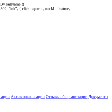
ntsByTagName(t)
02, "init", { clickmap:true, trackLinks:true,
зации
Актив организации
Отзывы об организации
Документы