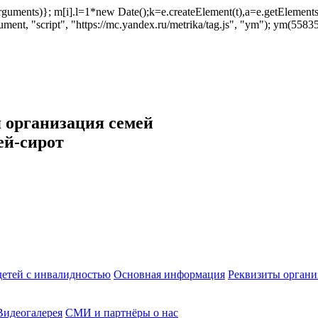
ush(arguments)}; m[i].l=1*new Date();k=e.createElement(t),a=e.getEleme
ent, "script", "https://mc.yandex.ru/metrika/tag.js", "ym"); ym(558353
 организация семей
ей-сирот
етей с инвалидностью
Основная информация
Реквизиты органи
Видеогалерея
СМИ и партнёры о нас