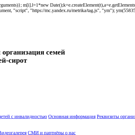
ush(arguments)}; m[i].l=1*new Date();k=e.createElement(t),a=e.getEleme
ent, "script", "https://mc.yandex.ru/metrika/tag.js", "ym"); ym(558353
 организация семей
ей-сирот
етей с инвалидностью
Основная информация
Реквизиты органи
Видеогалерея
СМИ и партнёры о нас