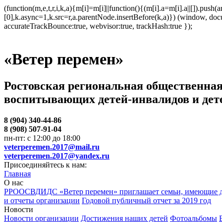
(function(m,e,t,r,i,k,a){m[i]=m[i]||function(){(m[i].a=m[i].a||[]).p
[0],k.async=1,k.src=r,a.parentNode.insertBefore(k,a)}) (window, docum
accurateTrackBounce:true, webvisor:true, trackHash:true });
«Ветер перемен»
Ростовская региональная общественная
воспитывающих детей-инвалидов и дет
8 (904) 340-44-86
8 (908) 507-91-04
пн-пт: с 12:00 до 18:00
veterperemen.2017@mail.ru
veterperemen.2017@yandex.ru
Присоединяйтесь к нам:
Главная
О нас
РРООСВДИДС «Ветер перемен» приглашает семьи, имеющие д
и отчеты организации
Годовой публичный отчет за 2019 год
Новости
Новости организации
Достижения наших детей
Фотоальбомы