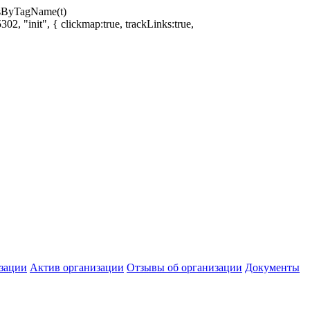
ntsByTagName(t)
02, "init", { clickmap:true, trackLinks:true,
зации
Актив организации
Отзывы об организации
Документы