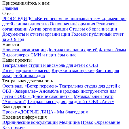
Присоединяйтесь к нам:
Главная
О нас
РРООСВДИДС «Ветер перемен» приглашает семьи, имеющие
детей с инвалидностью
Основная информация
Реквизиты
организации
Актив организации
Отзывы об организации
Документы и отчеты организации
Годовой публичный отчет
за 2019 год
Новости
Новости организации
Достижения наших детей
Фотоальбомы
Видеогалерея
СМИ и партнёры о нас
Наши проекты
Театральные студии и ансамбль для детей с ОВЗ
Интеграционные лагеря
Кружки и мастерские
Занятия для
мам детей-инвалидов
Театральная деятельность
Фестиваль «Ветер перемен»
Театральная студия для детей с
ОВЗ «Зазеркалье»
Ансамбль народных инструментов для
детей с ОВЗ « Донские самоцветы"
Музыкальный театр
"Апельсин"
Театральная студия для детей с ОВЗ «Аист»
Благодарности
Проект «ДОБРЫЕ ЛИЦА»
Мы благодарим
Полезная информация
Юридические консультации
Медицина
Право
Образование
Как помочь