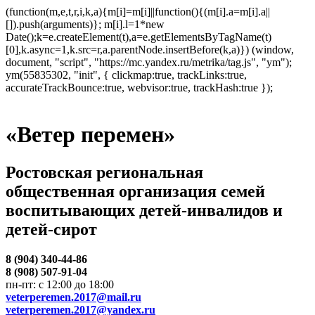
(function(m,e,t,r,i,k,a){m[i]=m[i]||function(){(m[i].a=m[i].a||
[]).push(arguments)}; m[i].l=1*new
Date();k=e.createElement(t),a=e.getElementsByTagName(t)
[0],k.async=1,k.src=r,a.parentNode.insertBefore(k,a)}) (window,
document, "script", "https://mc.yandex.ru/metrika/tag.js", "ym");
ym(55835302, "init", { clickmap:true, trackLinks:true,
accurateTrackBounce:true, webvisor:true, trackHash:true });
«Ветер перемен»
Ростовская региональная
общественная организация семей
воспитывающих детей-инвалидов и
детей-сирот
8 (904) 340-44-86
8 (908) 507-91-04
пн-пт: с 12:00 до 18:00
veterperemen.2017@mail.ru
veterperemen.2017@yandex.ru