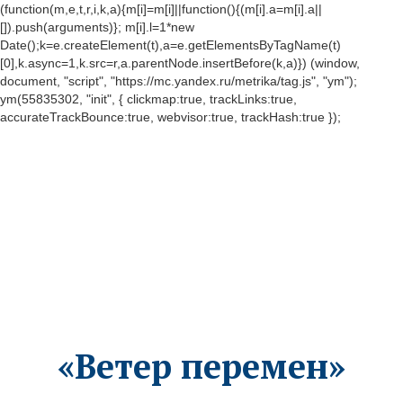
(function(m,e,t,r,i,k,a){m[i]=m[i]||function(){(m[i].a=m[i].a||
[]).push(arguments)}; m[i].l=1*new
Date();k=e.createElement(t),a=e.getElementsByTagName(t)
[0],k.async=1,k.src=r,a.parentNode.insertBefore(k,a)}) (window,
document, "script", "https://mc.yandex.ru/metrika/tag.js", "ym");
ym(55835302, "init", { clickmap:true, trackLinks:true,
accurateTrackBounce:true, webvisor:true, trackHash:true });
«Ветер перемен»