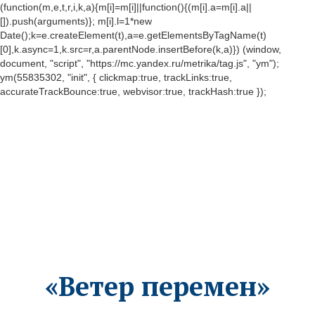
(function(m,e,t,r,i,k,a){m[i]=m[i]||function(){(m[i].a=m[i].a||
[]).push(arguments)}; m[i].l=1*new
Date();k=e.createElement(t),a=e.getElementsByTagName(t)
[0],k.async=1,k.src=r,a.parentNode.insertBefore(k,a)}) (window,
document, "script", "https://mc.yandex.ru/metrika/tag.js", "ym");
ym(55835302, "init", { clickmap:true, trackLinks:true,
accurateTrackBounce:true, webvisor:true, trackHash:true });
«Ветер перемен»