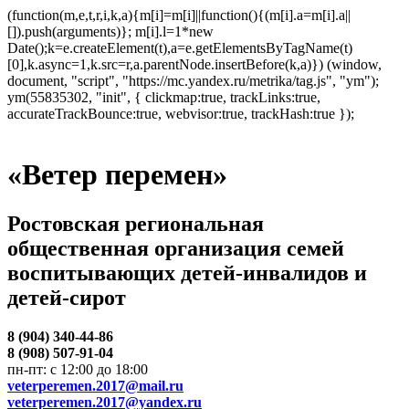
(function(m,e,t,r,i,k,a){m[i]=m[i]||function(){(m[i].a=m[i].a||
[]).push(arguments)}; m[i].l=1*new
Date();k=e.createElement(t),a=e.getElementsByTagName(t)
[0],k.async=1,k.src=r,a.parentNode.insertBefore(k,a)}) (window,
document, "script", "https://mc.yandex.ru/metrika/tag.js", "ym");
ym(55835302, "init", { clickmap:true, trackLinks:true,
accurateTrackBounce:true, webvisor:true, trackHash:true });
«Ветер перемен»
Ростовская региональная
общественная организация семей
воспитывающих детей-инвалидов и
детей-сирот
8 (904) 340-44-86
8 (908) 507-91-04
пн-пт: с 12:00 до 18:00
veterperemen.2017@mail.ru
veterperemen.2017@yandex.ru