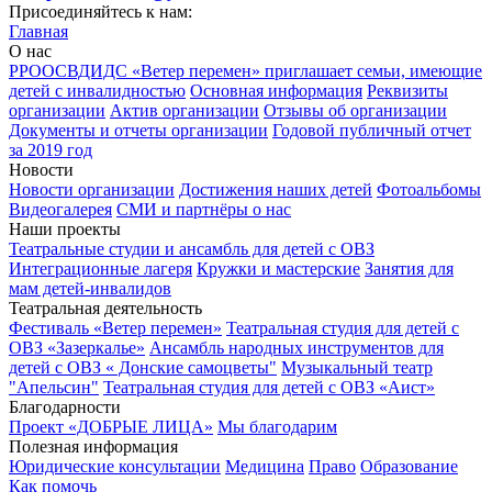
Присоединяйтесь к нам:
Главная
О нас
РРООСВДИДС «Ветер перемен» приглашает семьи, имеющие
детей с инвалидностью
Основная информация
Реквизиты
организации
Актив организации
Отзывы об организации
Документы и отчеты организации
Годовой публичный отчет
за 2019 год
Новости
Новости организации
Достижения наших детей
Фотоальбомы
Видеогалерея
СМИ и партнёры о нас
Наши проекты
Театральные студии и ансамбль для детей с ОВЗ
Интеграционные лагеря
Кружки и мастерские
Занятия для
мам детей-инвалидов
Театральная деятельность
Фестиваль «Ветер перемен»
Театральная студия для детей с
ОВЗ «Зазеркалье»
Ансамбль народных инструментов для
детей с ОВЗ « Донские самоцветы"
Музыкальный театр
"Апельсин"
Театральная студия для детей с ОВЗ «Аист»
Благодарности
Проект «ДОБРЫЕ ЛИЦА»
Мы благодарим
Полезная информация
Юридические консультации
Медицина
Право
Образование
Как помочь