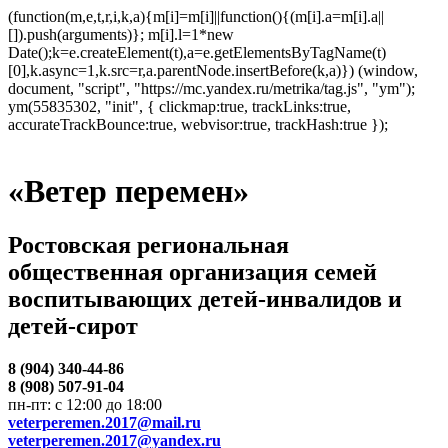
(function(m,e,t,r,i,k,a){m[i]=m[i]||function(){(m[i].a=m[i].a||
[]).push(arguments)}; m[i].l=1*new
Date();k=e.createElement(t),a=e.getElementsByTagName(t)
[0],k.async=1,k.src=r,a.parentNode.insertBefore(k,a)}) (window,
document, "script", "https://mc.yandex.ru/metrika/tag.js", "ym");
ym(55835302, "init", { clickmap:true, trackLinks:true,
accurateTrackBounce:true, webvisor:true, trackHash:true });
«Ветер перемен»
Ростовская региональная
общественная организация семей
воспитывающих детей-инвалидов и
детей-сирот
8 (904) 340-44-86
8 (908) 507-91-04
пн-пт: с 12:00 до 18:00
veterperemen.2017@mail.ru
veterperemen.2017@yandex.ru