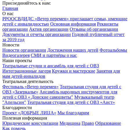
Присоединяйтесь к нам:
Главная
О нас
РРООСВДИДС «Ветер перемен» приглашает семьи, имеющие
детей с инвалидностью
Основная информация
Реквизиты
организации
Актив организации
Отзывы об организации
Документы и отчеты организации
Годовой публичный отчет
за 2019 год
Новости
Новости организации
Достижения наших детей
Фотоальбомы
Видеогалерея
СМИ и партнёры о нас
Наши проекты
Театральные студии и ансамбль для детей с ОВЗ
Интеграционные лагеря
Кружки и мастерские
Занятия для
мам детей-инвалидов
Театральная деятельность
Фестиваль «Ветер перемен»
Театральная студия для детей с
ОВЗ «Зазеркалье»
Ансамбль народных инструментов для
детей с ОВЗ « Донские самоцветы"
Музыкальный театр
"Апельсин"
Театральная студия для детей с ОВЗ «Аист»
Благодарности
Проект «ДОБРЫЕ ЛИЦА»
Мы благодарим
Полезная информация
Юридические консультации
Медицина
Право
Образование
Как помочь