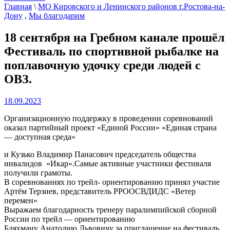
Главная
\
МО Кировского и Ленинского районов г.Ростова-на-
Дону
,
Мы благодарим
18 сентября на Гребном канале прошёл
Фестиваль по спортивной рыбалке на
поплавочную удочку среди людей с
ОВЗ.
18.09.2023
Организационную поддержку в проведении соревнований
оказал партийный проект «Единой России» «Единая страна
— доступная среда»
и Кузько Владимир Панасович председатель общества
инвалидов «Икар».Самые активные участники фестиваля
получили грамоты.
В соревнованиях по трейл- ориентированию принял участие
Артём Терзиев, представитель РРООСВДИДС «Ветер
перемен»
Выражаем благодарность тренеру паралимпийской сборной
России по трейл — ориентированию
Бляхману Анатолию Львовичу за приглашение на фестиваль.