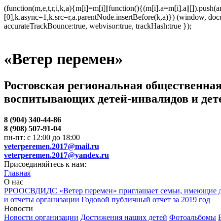
(function(m,e,t,r,i,k,a){m[i]=m[i]||function(){(m[i].a=m[i].a||[]).p
[0],k.async=1,k.src=r,a.parentNode.insertBefore(k,a)}) (window, docum
accurateTrackBounce:true, webvisor:true, trackHash:true });
«Ветер перемен»
Ростовская региональная общественная
воспитывающих детей-инвалидов и дет
8 (904) 340-44-86
8 (908) 507-91-04
пн-пт: с 12:00 до 18:00
veterperemen.2017@mail.ru
veterperemen.2017@yandex.ru
Присоединяйтесь к нам:
Главная
О нас
РРООСВДИДС «Ветер перемен» приглашает семьи, имеющие д
и отчеты организации
Годовой публичный отчет за 2019 год
Новости
Новости организации
Достижения наших детей
Фотоальбомы