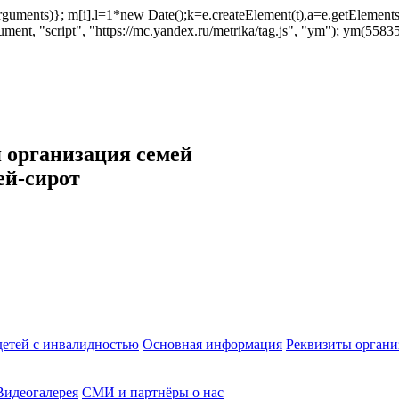
ush(arguments)}; m[i].l=1*new Date();k=e.createElement(t),a=e.getEleme
ent, "script", "https://mc.yandex.ru/metrika/tag.js", "ym"); ym(558353
 организация семей
ей-сирот
етей с инвалидностью
Основная информация
Реквизиты органи
Видеогалерея
СМИ и партнёры о нас