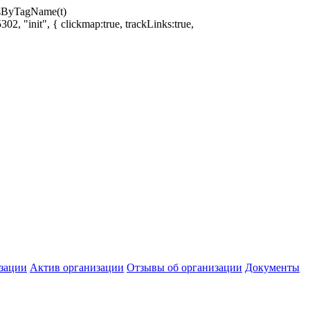
ntsByTagName(t)
02, "init", { clickmap:true, trackLinks:true,
зации
Актив организации
Отзывы об организации
Документы