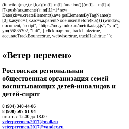
(function(m,e,t,r,i,k,a){m[i]=m[i]||function(){(m[i].a=m[i].a||
[]).push(arguments)}; m[i].l=1*new
Date();k=e.createElement(t),a=e.getElementsByTagName(t)
[0],k.async=1,k.src=r,a.parentNode.insertBefore(k,a)}) (window,
document, "script", "https://mc.yandex.ru/metrika/tag.js", "ym");
ym(55835302, "init", { clickmap:true, trackLinks:true,
accurateTrackBounce:true, webvisor:true, trackHash:true });
«Ветер перемен»
Ростовская региональная
общественная организация семей
воспитывающих детей-инвалидов и
детей-сирот
8 (904) 340-44-86
8 (908) 507-91-04
пн-пт: с 12:00 до 18:00
veterperemen.2017@mail.ru
veterperemen.2017@yandex.ru