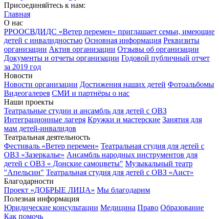
Присоединяйтесь к нам:
Главная
О нас
РРООСВДИДС «Ветер перемен» приглашает семьи, имеющие
детей с инвалидностью
Основная информация
Реквизиты
организации
Актив организации
Отзывы об организации
Документы и отчеты организации
Годовой публичный отчет
за 2019 год
Новости
Новости организации
Достижения наших детей
Фотоальбомы
Видеогалерея
СМИ и партнёры о нас
Наши проекты
Театральные студии и ансамбль для детей с ОВЗ
Интеграционные лагеря
Кружки и мастерские
Занятия для
мам детей-инвалидов
Театральная деятельность
Фестиваль «Ветер перемен»
Театральная студия для детей с
ОВЗ «Зазеркалье»
Ансамбль народных инструментов для
детей с ОВЗ « Донские самоцветы"
Музыкальный театр
"Апельсин"
Театральная студия для детей с ОВЗ «Аист»
Благодарности
Проект «ДОБРЫЕ ЛИЦА»
Мы благодарим
Полезная информация
Юридические консультации
Медицина
Право
Образование
Как помочь