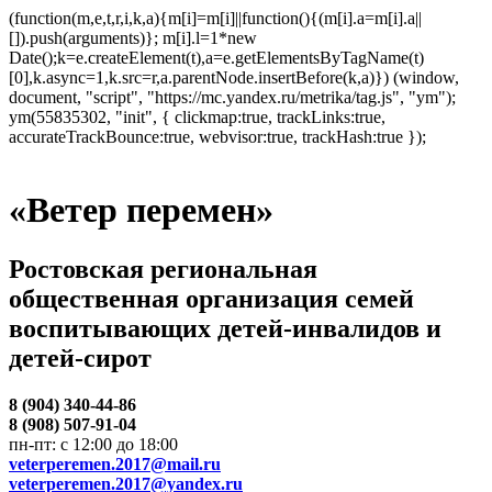
(function(m,e,t,r,i,k,a){m[i]=m[i]||function(){(m[i].a=m[i].a||
[]).push(arguments)}; m[i].l=1*new
Date();k=e.createElement(t),a=e.getElementsByTagName(t)
[0],k.async=1,k.src=r,a.parentNode.insertBefore(k,a)}) (window,
document, "script", "https://mc.yandex.ru/metrika/tag.js", "ym");
ym(55835302, "init", { clickmap:true, trackLinks:true,
accurateTrackBounce:true, webvisor:true, trackHash:true });
«Ветер перемен»
Ростовская региональная
общественная организация семей
воспитывающих детей-инвалидов и
детей-сирот
8 (904) 340-44-86
8 (908) 507-91-04
пн-пт: с 12:00 до 18:00
veterperemen.2017@mail.ru
veterperemen.2017@yandex.ru