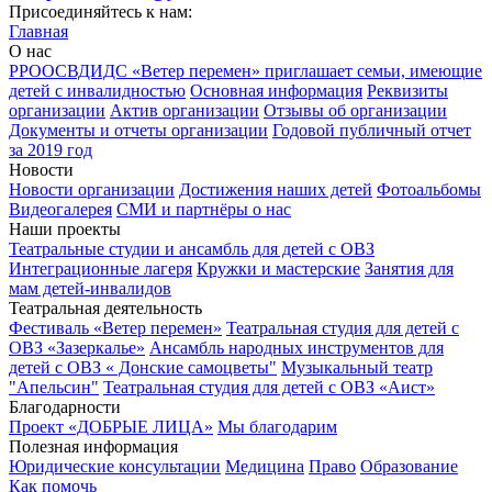
Присоединяйтесь к нам:
Главная
О нас
РРООСВДИДС «Ветер перемен» приглашает семьи, имеющие
детей с инвалидностью
Основная информация
Реквизиты
организации
Актив организации
Отзывы об организации
Документы и отчеты организации
Годовой публичный отчет
за 2019 год
Новости
Новости организации
Достижения наших детей
Фотоальбомы
Видеогалерея
СМИ и партнёры о нас
Наши проекты
Театральные студии и ансамбль для детей с ОВЗ
Интеграционные лагеря
Кружки и мастерские
Занятия для
мам детей-инвалидов
Театральная деятельность
Фестиваль «Ветер перемен»
Театральная студия для детей с
ОВЗ «Зазеркалье»
Ансамбль народных инструментов для
детей с ОВЗ « Донские самоцветы"
Музыкальный театр
"Апельсин"
Театральная студия для детей с ОВЗ «Аист»
Благодарности
Проект «ДОБРЫЕ ЛИЦА»
Мы благодарим
Полезная информация
Юридические консультации
Медицина
Право
Образование
Как помочь