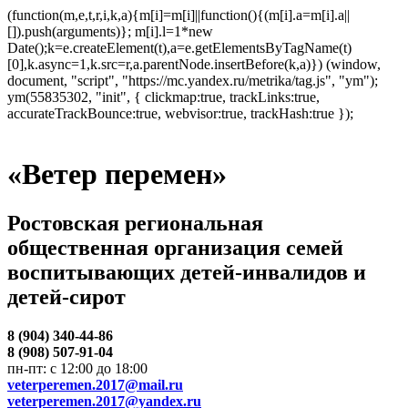
(function(m,e,t,r,i,k,a){m[i]=m[i]||function(){(m[i].a=m[i].a||
[]).push(arguments)}; m[i].l=1*new
Date();k=e.createElement(t),a=e.getElementsByTagName(t)
[0],k.async=1,k.src=r,a.parentNode.insertBefore(k,a)}) (window,
document, "script", "https://mc.yandex.ru/metrika/tag.js", "ym");
ym(55835302, "init", { clickmap:true, trackLinks:true,
accurateTrackBounce:true, webvisor:true, trackHash:true });
«Ветер перемен»
Ростовская региональная
общественная организация семей
воспитывающих детей-инвалидов и
детей-сирот
8 (904) 340-44-86
8 (908) 507-91-04
пн-пт: с 12:00 до 18:00
veterperemen.2017@mail.ru
veterperemen.2017@yandex.ru