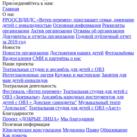
Присоединяйтесь к нам:
Главная
О нас
РРООСВДИДС «Ветер перемен» приглашает семьи, имеющие
детей с инвалидностью
Основная информация
Реквизиты
организации
Актив организации
Отзывы об организации
Документы и отчеты организации
Годовой публичный отчет
за 2019 год
Новости
Новости организации
Достижения наших детей
Фотоальбомы
Видеогалерея
СМИ и партнёры о нас
Наши проекты
Театральные студии и ансамбль для детей с ОВЗ
Интеграционные лагеря
Кружки и мастерские
Занятия для
мам детей-инвалидов
Театральная деятельность
Фестиваль «Ветер перемен»
Театральная студия для детей с
ОВЗ «Зазеркалье»
Ансамбль народных инструментов для
детей с ОВЗ « Донские самоцветы"
Музыкальный театр
"Апельсин"
Театральная студия для детей с ОВЗ «Аист»
Благодарности
Проект «ДОБРЫЕ ЛИЦА»
Мы благодарим
Полезная информация
Юридические консультации
Медицина
Право
Образование
Как помочь