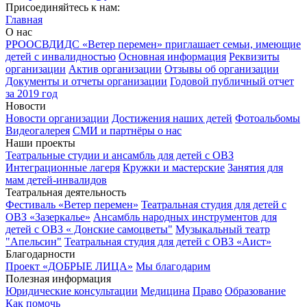
Присоединяйтесь к нам:
Главная
О нас
РРООСВДИДС «Ветер перемен» приглашает семьи, имеющие
детей с инвалидностью
Основная информация
Реквизиты
организации
Актив организации
Отзывы об организации
Документы и отчеты организации
Годовой публичный отчет
за 2019 год
Новости
Новости организации
Достижения наших детей
Фотоальбомы
Видеогалерея
СМИ и партнёры о нас
Наши проекты
Театральные студии и ансамбль для детей с ОВЗ
Интеграционные лагеря
Кружки и мастерские
Занятия для
мам детей-инвалидов
Театральная деятельность
Фестиваль «Ветер перемен»
Театральная студия для детей с
ОВЗ «Зазеркалье»
Ансамбль народных инструментов для
детей с ОВЗ « Донские самоцветы"
Музыкальный театр
"Апельсин"
Театральная студия для детей с ОВЗ «Аист»
Благодарности
Проект «ДОБРЫЕ ЛИЦА»
Мы благодарим
Полезная информация
Юридические консультации
Медицина
Право
Образование
Как помочь