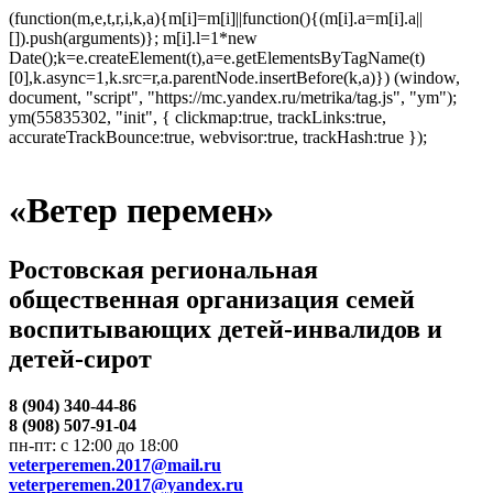
(function(m,e,t,r,i,k,a){m[i]=m[i]||function(){(m[i].a=m[i].a||
[]).push(arguments)}; m[i].l=1*new
Date();k=e.createElement(t),a=e.getElementsByTagName(t)
[0],k.async=1,k.src=r,a.parentNode.insertBefore(k,a)}) (window,
document, "script", "https://mc.yandex.ru/metrika/tag.js", "ym");
ym(55835302, "init", { clickmap:true, trackLinks:true,
accurateTrackBounce:true, webvisor:true, trackHash:true });
«Ветер перемен»
Ростовская региональная
общественная организация семей
воспитывающих детей-инвалидов и
детей-сирот
8 (904) 340-44-86
8 (908) 507-91-04
пн-пт: с 12:00 до 18:00
veterperemen.2017@mail.ru
veterperemen.2017@yandex.ru