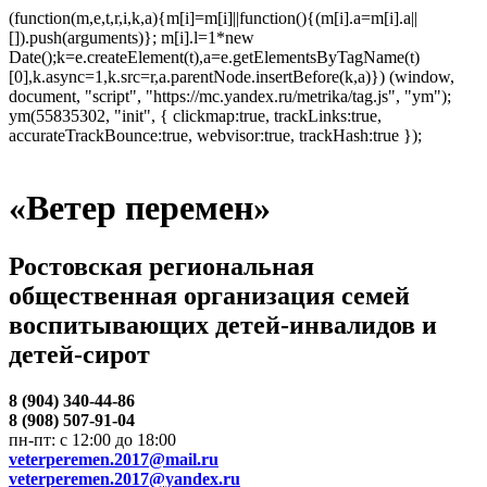
(function(m,e,t,r,i,k,a){m[i]=m[i]||function(){(m[i].a=m[i].a||
[]).push(arguments)}; m[i].l=1*new
Date();k=e.createElement(t),a=e.getElementsByTagName(t)
[0],k.async=1,k.src=r,a.parentNode.insertBefore(k,a)}) (window,
document, "script", "https://mc.yandex.ru/metrika/tag.js", "ym");
ym(55835302, "init", { clickmap:true, trackLinks:true,
accurateTrackBounce:true, webvisor:true, trackHash:true });
«Ветер перемен»
Ростовская региональная
общественная организация семей
воспитывающих детей-инвалидов и
детей-сирот
8 (904) 340-44-86
8 (908) 507-91-04
пн-пт: с 12:00 до 18:00
veterperemen.2017@mail.ru
veterperemen.2017@yandex.ru