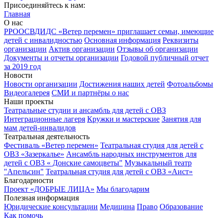
Присоединяйтесь к нам:
Главная
О нас
РРООСВДИДС «Ветер перемен» приглашает семьи, имеющие
детей с инвалидностью
Основная информация
Реквизиты
организации
Актив организации
Отзывы об организации
Документы и отчеты организации
Годовой публичный отчет
за 2019 год
Новости
Новости организации
Достижения наших детей
Фотоальбомы
Видеогалерея
СМИ и партнёры о нас
Наши проекты
Театральные студии и ансамбль для детей с ОВЗ
Интеграционные лагеря
Кружки и мастерские
Занятия для
мам детей-инвалидов
Театральная деятельность
Фестиваль «Ветер перемен»
Театральная студия для детей с
ОВЗ «Зазеркалье»
Ансамбль народных инструментов для
детей с ОВЗ « Донские самоцветы"
Музыкальный театр
"Апельсин"
Театральная студия для детей с ОВЗ «Аист»
Благодарности
Проект «ДОБРЫЕ ЛИЦА»
Мы благодарим
Полезная информация
Юридические консультации
Медицина
Право
Образование
Как помочь