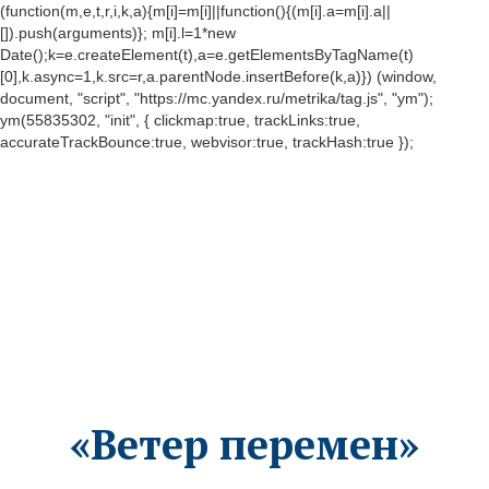
(function(m,e,t,r,i,k,a){m[i]=m[i]||function(){(m[i].a=m[i].a||
[]).push(arguments)}; m[i].l=1*new
Date();k=e.createElement(t),a=e.getElementsByTagName(t)
[0],k.async=1,k.src=r,a.parentNode.insertBefore(k,a)}) (window,
document, "script", "https://mc.yandex.ru/metrika/tag.js", "ym");
ym(55835302, "init", { clickmap:true, trackLinks:true,
accurateTrackBounce:true, webvisor:true, trackHash:true });
«Ветер перемен»