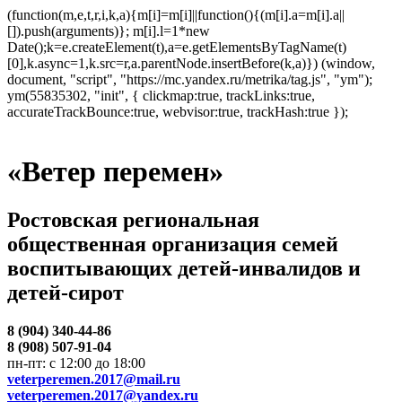
(function(m,e,t,r,i,k,a){m[i]=m[i]||function(){(m[i].a=m[i].a||
[]).push(arguments)}; m[i].l=1*new
Date();k=e.createElement(t),a=e.getElementsByTagName(t)
[0],k.async=1,k.src=r,a.parentNode.insertBefore(k,a)}) (window,
document, "script", "https://mc.yandex.ru/metrika/tag.js", "ym");
ym(55835302, "init", { clickmap:true, trackLinks:true,
accurateTrackBounce:true, webvisor:true, trackHash:true });
«Ветер перемен»
Ростовская региональная
общественная организация семей
воспитывающих детей-инвалидов и
детей-сирот
8 (904) 340-44-86
8 (908) 507-91-04
пн-пт: с 12:00 до 18:00
veterperemen.2017@mail.ru
veterperemen.2017@yandex.ru