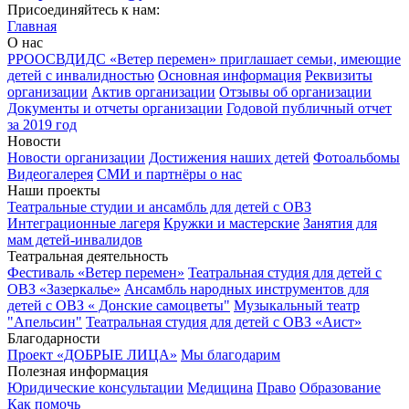
Присоединяйтесь к нам:
Главная
О нас
РРООСВДИДС «Ветер перемен» приглашает семьи, имеющие
детей с инвалидностью
Основная информация
Реквизиты
организации
Актив организации
Отзывы об организации
Документы и отчеты организации
Годовой публичный отчет
за 2019 год
Новости
Новости организации
Достижения наших детей
Фотоальбомы
Видеогалерея
СМИ и партнёры о нас
Наши проекты
Театральные студии и ансамбль для детей с ОВЗ
Интеграционные лагеря
Кружки и мастерские
Занятия для
мам детей-инвалидов
Театральная деятельность
Фестиваль «Ветер перемен»
Театральная студия для детей с
ОВЗ «Зазеркалье»
Ансамбль народных инструментов для
детей с ОВЗ « Донские самоцветы"
Музыкальный театр
"Апельсин"
Театральная студия для детей с ОВЗ «Аист»
Благодарности
Проект «ДОБРЫЕ ЛИЦА»
Мы благодарим
Полезная информация
Юридические консультации
Медицина
Право
Образование
Как помочь