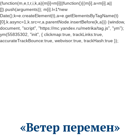
(function(m,e,t,r,i,k,a){m[i]=m[i]||function(){(m[i].a=m[i].a||
[]).push(arguments)}; m[i].l=1*new
Date();k=e.createElement(t),a=e.getElementsByTagName(t)
[0],k.async=1,k.src=r,a.parentNode.insertBefore(k,a)}) (window,
document, "script", "https://mc.yandex.ru/metrika/tag.js", "ym");
ym(55835302, "init", { clickmap:true, trackLinks:true,
accurateTrackBounce:true, webvisor:true, trackHash:true });
«Ветер перемен»