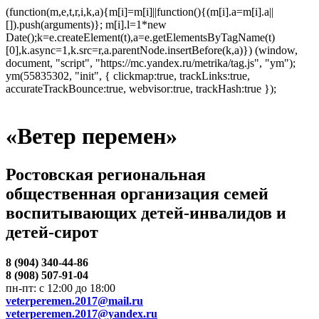
(function(m,e,t,r,i,k,a){m[i]=m[i]||function(){(m[i].a=m[i].a||
[]).push(arguments)}; m[i].l=1*new
Date();k=e.createElement(t),a=e.getElementsByTagName(t)
[0],k.async=1,k.src=r,a.parentNode.insertBefore(k,a)}) (window,
document, "script", "https://mc.yandex.ru/metrika/tag.js", "ym");
ym(55835302, "init", { clickmap:true, trackLinks:true,
accurateTrackBounce:true, webvisor:true, trackHash:true });
«Ветер перемен»
Ростовская региональная
общественная организация семей
воспитывающих детей-инвалидов и
детей-сирот
8 (904) 340-44-86
8 (908) 507-91-04
пн-пт: с 12:00 до 18:00
veterperemen.2017@mail.ru
veterperemen.2017@yandex.ru