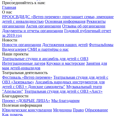
Присоединяйтесь к нам:
Главная
О нас
РРООСВДИДС «Ветер перемен» приглашает семьи, имеющие
детей с инвалидностью
Основная информация
Реквизиты
организации
Актив организации
Отзывы об организации
Документы и отчеты организации
Годовой публичный отчет
за 2019 год
Новости
Новости организации
Достижения наших детей
Фотоальбомы
Видеогалерея
СМИ и партнёры о нас
Наши проекты
Театральные студии и ансамбль для детей с ОВЗ
Интеграционные лагеря
Кружки и мастерские
Занятия для
мам детей-инвалидов
Театральная деятельность
Фестиваль «Ветер перемен»
Театральная студия для детей с
ОВЗ «Зазеркалье»
Ансамбль народных инструментов для
детей с ОВЗ « Донские самоцветы"
Музыкальный театр
"Апельсин"
Театральная студия для детей с ОВЗ «Аист»
Благодарности
Проект «ДОБРЫЕ ЛИЦА»
Мы благодарим
Полезная информация
Юридические консультации
Медицина
Право
Образование
Как помочь