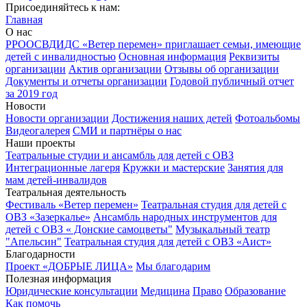
Присоединяйтесь к нам:
Главная
О нас
РРООСВДИДС «Ветер перемен» приглашает семьи, имеющие
детей с инвалидностью
Основная информация
Реквизиты
организации
Актив организации
Отзывы об организации
Документы и отчеты организации
Годовой публичный отчет
за 2019 год
Новости
Новости организации
Достижения наших детей
Фотоальбомы
Видеогалерея
СМИ и партнёры о нас
Наши проекты
Театральные студии и ансамбль для детей с ОВЗ
Интеграционные лагеря
Кружки и мастерские
Занятия для
мам детей-инвалидов
Театральная деятельность
Фестиваль «Ветер перемен»
Театральная студия для детей с
ОВЗ «Зазеркалье»
Ансамбль народных инструментов для
детей с ОВЗ « Донские самоцветы"
Музыкальный театр
"Апельсин"
Театральная студия для детей с ОВЗ «Аист»
Благодарности
Проект «ДОБРЫЕ ЛИЦА»
Мы благодарим
Полезная информация
Юридические консультации
Медицина
Право
Образование
Как помочь