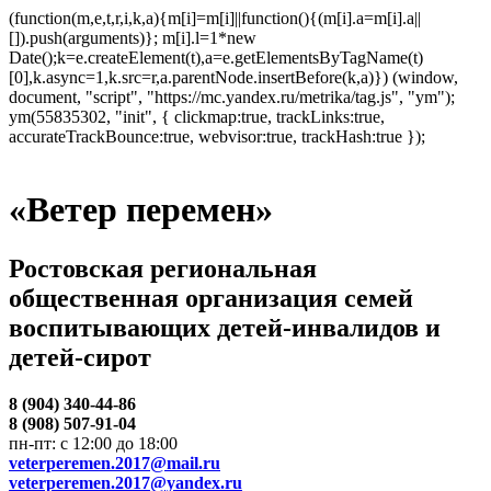
(function(m,e,t,r,i,k,a){m[i]=m[i]||function(){(m[i].a=m[i].a||
[]).push(arguments)}; m[i].l=1*new
Date();k=e.createElement(t),a=e.getElementsByTagName(t)
[0],k.async=1,k.src=r,a.parentNode.insertBefore(k,a)}) (window,
document, "script", "https://mc.yandex.ru/metrika/tag.js", "ym");
ym(55835302, "init", { clickmap:true, trackLinks:true,
accurateTrackBounce:true, webvisor:true, trackHash:true });
«Ветер перемен»
Ростовская региональная
общественная организация семей
воспитывающих детей-инвалидов и
детей-сирот
8 (904) 340-44-86
8 (908) 507-91-04
пн-пт: с 12:00 до 18:00
veterperemen.2017@mail.ru
veterperemen.2017@yandex.ru