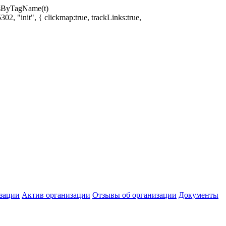
ntsByTagName(t)
02, "init", { clickmap:true, trackLinks:true,
зации
Актив организации
Отзывы об организации
Документы