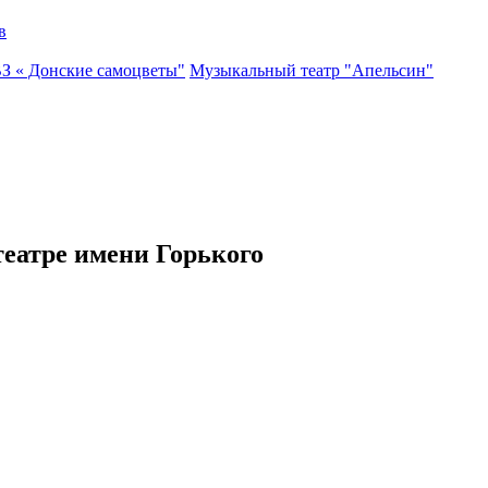
в
ВЗ « Донские самоцветы"
Музыкальный театр "Апельсин"
еатре имени Горького