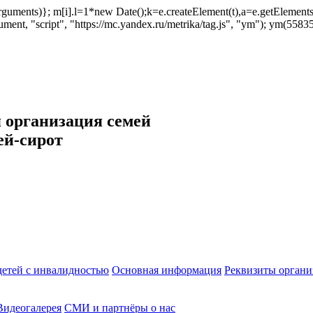
ush(arguments)}; m[i].l=1*new Date();k=e.createElement(t),a=e.getEleme
ent, "script", "https://mc.yandex.ru/metrika/tag.js", "ym"); ym(558353
 организация семей
ей-сирот
етей с инвалидностью
Основная информация
Реквизиты органи
Видеогалерея
СМИ и партнёры о нас