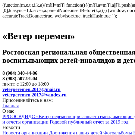
(function(m,e,t,r,i,k,a){m[i]=m[i]||function(){(m[i].a=m[i].a||[]).p
[0],k.async=1,k.src=r,a.parentNode.insertBefore(k,a)}) (window, docum
accurateTrackBounce:true, webvisor:true, trackHash:true });
«Ветер перемен»
Ростовская региональная общественная
воспитывающих детей-инвалидов и дет
8 (904) 340-44-86
8 (908) 507-91-04
пн-пт: с 12:00 до 18:00
veterperemen.2017@mail.ru
veterperemen.2017@yandex.ru
Присоединяйтесь к нам:
Главная
О нас
РРООСВДИДС «Ветер перемен» приглашает семьи, имеющие д
и отчеты организации
Годовой публичный отчет за 2019 год
Новости
Новости организации
Достижения наших детей
Фотоальбомы