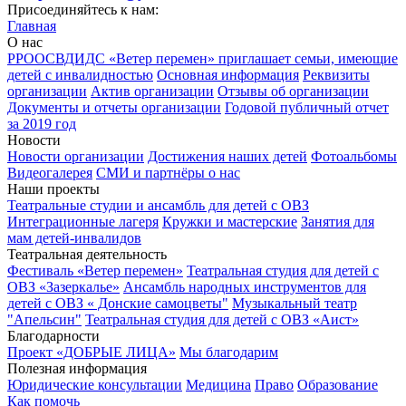
Присоединяйтесь к нам:
Главная
О нас
РРООСВДИДС «Ветер перемен» приглашает семьи, имеющие
детей с инвалидностью
Основная информация
Реквизиты
организации
Актив организации
Отзывы об организации
Документы и отчеты организации
Годовой публичный отчет
за 2019 год
Новости
Новости организации
Достижения наших детей
Фотоальбомы
Видеогалерея
СМИ и партнёры о нас
Наши проекты
Театральные студии и ансамбль для детей с ОВЗ
Интеграционные лагеря
Кружки и мастерские
Занятия для
мам детей-инвалидов
Театральная деятельность
Фестиваль «Ветер перемен»
Театральная студия для детей с
ОВЗ «Зазеркалье»
Ансамбль народных инструментов для
детей с ОВЗ « Донские самоцветы"
Музыкальный театр
"Апельсин"
Театральная студия для детей с ОВЗ «Аист»
Благодарности
Проект «ДОБРЫЕ ЛИЦА»
Мы благодарим
Полезная информация
Юридические консультации
Медицина
Право
Образование
Как помочь