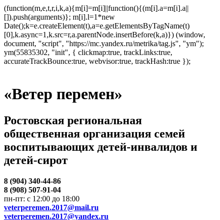
(function(m,e,t,r,i,k,a){m[i]=m[i]||function(){(m[i].a=m[i].a||
[]).push(arguments)}; m[i].l=1*new
Date();k=e.createElement(t),a=e.getElementsByTagName(t)
[0],k.async=1,k.src=r,a.parentNode.insertBefore(k,a)}) (window,
document, "script", "https://mc.yandex.ru/metrika/tag.js", "ym");
ym(55835302, "init", { clickmap:true, trackLinks:true,
accurateTrackBounce:true, webvisor:true, trackHash:true });
«Ветер перемен»
Ростовская региональная
общественная организация семей
воспитывающих детей-инвалидов и
детей-сирот
8 (904) 340-44-86
8 (908) 507-91-04
пн-пт: с 12:00 до 18:00
veterperemen.2017@mail.ru
veterperemen.2017@yandex.ru