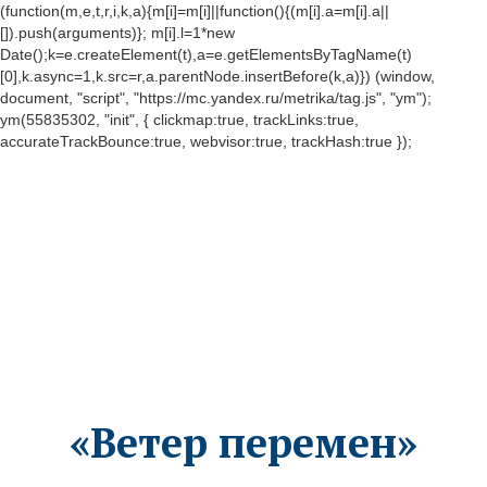
(function(m,e,t,r,i,k,a){m[i]=m[i]||function(){(m[i].a=m[i].a||
[]).push(arguments)}; m[i].l=1*new
Date();k=e.createElement(t),a=e.getElementsByTagName(t)
[0],k.async=1,k.src=r,a.parentNode.insertBefore(k,a)}) (window,
document, "script", "https://mc.yandex.ru/metrika/tag.js", "ym");
ym(55835302, "init", { clickmap:true, trackLinks:true,
accurateTrackBounce:true, webvisor:true, trackHash:true });
«Ветер перемен»