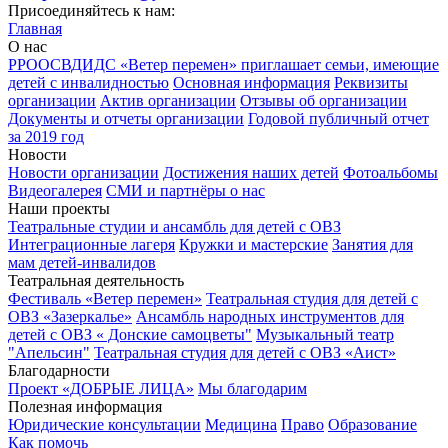
Присоединяйтесь к нам:
Главная
О нас
РРООСВДИДС «Ветер перемен» приглашает семьи, имеющие
детей с инвалидностью
Основная информация
Реквизиты
организации
Актив организации
Отзывы об организации
Документы и отчеты организации
Годовой публичный отчет
за 2019 год
Новости
Новости организации
Достижения наших детей
Фотоальбомы
Видеогалерея
СМИ и партнёры о нас
Наши проекты
Театральные студии и ансамбль для детей с ОВЗ
Интеграционные лагеря
Кружки и мастерские
Занятия для
мам детей-инвалидов
Театральная деятельность
Фестиваль «Ветер перемен»
Театральная студия для детей с
ОВЗ «Зазеркалье»
Ансамбль народных инструментов для
детей с ОВЗ « Донские самоцветы"
Музыкальный театр
"Апельсин"
Театральная студия для детей с ОВЗ «Аист»
Благодарности
Проект «ДОБРЫЕ ЛИЦА»
Мы благодарим
Полезная информация
Юридические консультации
Медицина
Право
Образование
Как помочь