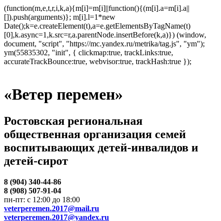
(function(m,e,t,r,i,k,a){m[i]=m[i]||function(){(m[i].a=m[i].a||
[]).push(arguments)}; m[i].l=1*new
Date();k=e.createElement(t),a=e.getElementsByTagName(t)
[0],k.async=1,k.src=r,a.parentNode.insertBefore(k,a)}) (window,
document, "script", "https://mc.yandex.ru/metrika/tag.js", "ym");
ym(55835302, "init", { clickmap:true, trackLinks:true,
accurateTrackBounce:true, webvisor:true, trackHash:true });
«Ветер перемен»
Ростовская региональная
общественная организация семей
воспитывающих детей-инвалидов и
детей-сирот
8 (904) 340-44-86
8 (908) 507-91-04
пн-пт: с 12:00 до 18:00
veterperemen.2017@mail.ru
veterperemen.2017@yandex.ru