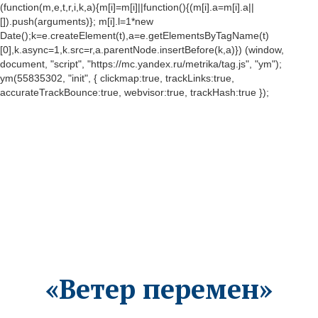
(function(m,e,t,r,i,k,a){m[i]=m[i]||function(){(m[i].a=m[i].a||
[]).push(arguments)}; m[i].l=1*new
Date();k=e.createElement(t),a=e.getElementsByTagName(t)
[0],k.async=1,k.src=r,a.parentNode.insertBefore(k,a)}) (window,
document, "script", "https://mc.yandex.ru/metrika/tag.js", "ym");
ym(55835302, "init", { clickmap:true, trackLinks:true,
accurateTrackBounce:true, webvisor:true, trackHash:true });
«Ветер перемен»