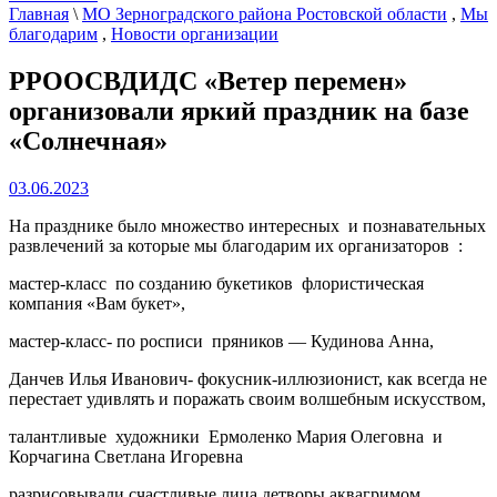
Главная
\
МО Зерноградского района Ростовской области
,
Мы
благодарим
,
Новости организации
РРООСВДИДС «Ветер перемен»
организовали яркий праздник на базе
«Солнечная»
03.06.2023
На празднике было множество интересных и познавательных
развлечений за которые мы благодарим их организаторов :
мастер-класс по созданию букетиков флористическая
компания «Вам букет»,
мастер-класс- по росписи пряников — Кудинова Анна,
Данчев Илья Иванович- фокусник-иллюзионист, как всегда не
перестает удивлять и поражать своим волшебным искусством,
талантливые художники Ермоленко Мария Олеговна и
Корчагина Светлана Игоревна
разрисовывали счастливые лица детворы аквагримом,