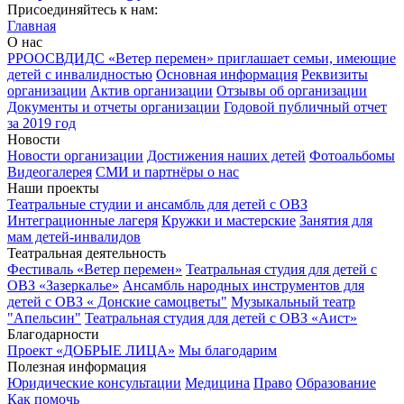
Присоединяйтесь к нам:
Главная
О нас
РРООСВДИДС «Ветер перемен» приглашает семьи, имеющие
детей с инвалидностью
Основная информация
Реквизиты
организации
Актив организации
Отзывы об организации
Документы и отчеты организации
Годовой публичный отчет
за 2019 год
Новости
Новости организации
Достижения наших детей
Фотоальбомы
Видеогалерея
СМИ и партнёры о нас
Наши проекты
Театральные студии и ансамбль для детей с ОВЗ
Интеграционные лагеря
Кружки и мастерские
Занятия для
мам детей-инвалидов
Театральная деятельность
Фестиваль «Ветер перемен»
Театральная студия для детей с
ОВЗ «Зазеркалье»
Ансамбль народных инструментов для
детей с ОВЗ « Донские самоцветы"
Музыкальный театр
"Апельсин"
Театральная студия для детей с ОВЗ «Аист»
Благодарности
Проект «ДОБРЫЕ ЛИЦА»
Мы благодарим
Полезная информация
Юридические консультации
Медицина
Право
Образование
Как помочь