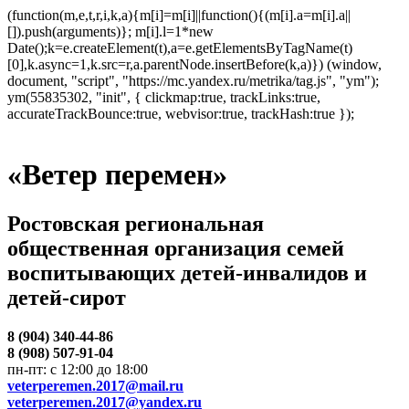
(function(m,e,t,r,i,k,a){m[i]=m[i]||function(){(m[i].a=m[i].a||
[]).push(arguments)}; m[i].l=1*new
Date();k=e.createElement(t),a=e.getElementsByTagName(t)
[0],k.async=1,k.src=r,a.parentNode.insertBefore(k,a)}) (window,
document, "script", "https://mc.yandex.ru/metrika/tag.js", "ym");
ym(55835302, "init", { clickmap:true, trackLinks:true,
accurateTrackBounce:true, webvisor:true, trackHash:true });
«Ветер перемен»
Ростовская региональная
общественная организация семей
воспитывающих детей-инвалидов и
детей-сирот
8 (904) 340-44-86
8 (908) 507-91-04
пн-пт: с 12:00 до 18:00
veterperemen.2017@mail.ru
veterperemen.2017@yandex.ru